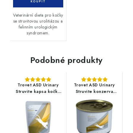
Veterinární dieta pro kočky
se struvitovou urolitiázou a
felinním urologickým
syndromem.
Podobné produkty
Trovet ASD Urinary
Trovet ASD Urinary
Struvite kapsa kočka
Struvite konzerva
80g
kočka 200g