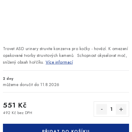
SLEVY
ZNAČKY
Ceník dopravy
Kontakty
Obchodní podmínky
Podmínky ochrany osobních údajů
Trovet ASD urinary struvite konzerva pro kočky - hovězí. K
omezení
opakované tvorby struvitových kamenů.
S
chopnost okyselovat moč,
snížený obsah hořčíku.
Více informací
2 dny
11.8.2026
551 Kč
492 Kč bez DPH
Měrná cena:
PŘIDAT DO KOŠÍKU