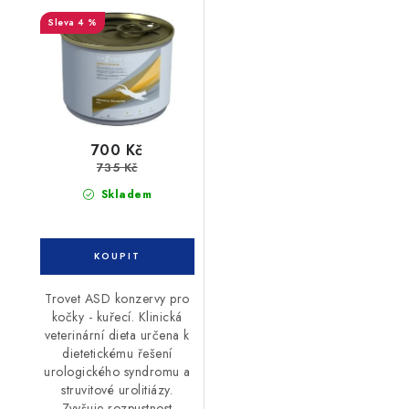
kočka 12 x 200g
4 %
700 Kč
735 Kč
Skladem
Trovet ASD konzervy pro
kočky - kuřecí. Klinická
veterinární dieta určena k
dietetickému řešení
urologického syndromu a
struvitové urolitiázy.
Zvyšuje rozpustnost