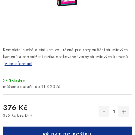
SLEVY
ZNAČKY
Ceník dopravy
Kontakty
Obchodní podmínky
Podmínky ochrany osobních údajů
Kompletní suché dietní krmivo určené pro rozpouštění struvitových
kamenů a pro snížení rizika opakované tvorby struvitových kamenů.
Více informací
Skladem
11.8.2026
376 Kč
336 Kč bez DPH
Měrná cena:
PŘIDAT DO KOŠÍKU