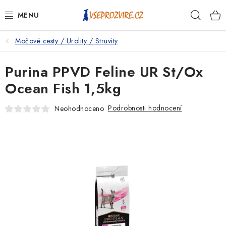
Přejít
Hleda
na
obsah
Močové cesty / Urolity / Struvity
PSI
Purina PPVD Feline UR St/Ox
KOČKY
Ocean Fish 1,5kg
KONĚ
Podrobnosti hodnocení
Neohodnoceno
ANTIPARAZITIKA
PRO CHOVATELE
NA NEMOCI
KRÁLÍCI/HLODAVCI/PTÁCI