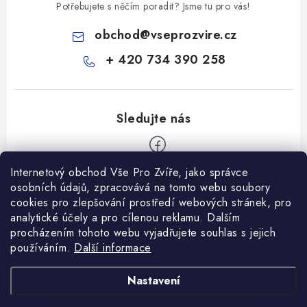
Potřebujete s něčím poradit? Jsme tu pro vás!
obchod
@
vseprozvire.cz
+ 420 734 390 258
Internetový obchod Vše Pro Zvíře, jako správce
Z
osobních údajů, zpracovává na tomto webu soubory
á
cookies pro zlepšování prostředí webových stránek, pro
Informace pro Vás
p
analytické účely a pro cílenou reklamu. Dalším
procházením tohoto webu vyjadřujete souhlas s jejich
a
Ceník dopravy
používáním.
Další informace
t
Kontakty
í
Obchodní podmínky
Heuréka recenze
VseProZvire.cz 2011-2024
Nastavení
VetPlus
Obchodní podmínky