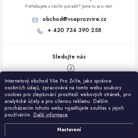
Potřebujete s něčím poradit? Jsme tu pro vás!
obchod
@
vseprozvire.cz
+ 420 734 390 258
Internetový obchod Vše Pro Zvíře, jako správce
Z
osobních údajů, zpracovává na tomto webu soubory
á
cookies pro zlepšování prostředí webových stránek, pro
Informace pro Vás
p
analytické účely a pro cílenou reklamu. Dalším
procházením tohoto webu vyjadřujete souhlas s jejich
a
Ceník dopravy
používáním.
Další informace
t
Kontakty
í
Obchodní podmínky
Heuréka recenze
VseProZvire.cz 2011-2024
Nastavení
VetPlus
Obchodní podmínky