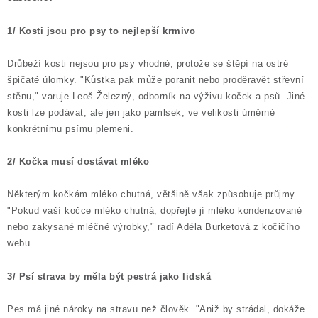
SLEVY
1/ Kosti jsou pro psy to nejlepší krmivo
ZNAČKY
Drůbeží kosti nejsou pro psy vhodné, protože se štěpí na ostré
Ceník dopravy
Kontakty
Obchodní podmínky
špičaté úlomky. "Kůstka pak může poranit nebo proděravět střevní
stěnu," varuje Leoš Železný, odborník na výživu koček a psů. Jiné
Podmínky ochrany osobních údajů
kosti lze podávat, ale jen jako pamlsek, ve velikosti úměrné
konkrétnímu psímu plemeni.
2/ Kočka musí dostávat mléko
Některým kočkám mléko chutná, většině však způsobuje průjmy.
"Pokud vaší kočce mléko chutná, dopřejte jí mléko kondenzované
nebo zakysané mléčné výrobky," radí Adéla Burketová z kočičího
webu.
3/ Psí strava by měla být pestrá jako lidská
Pes má jiné nároky na stravu než člověk. "Aniž by strádal, dokáže