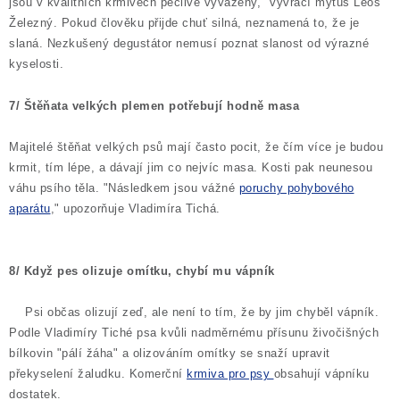
jsou v kvalitních krmivech pečlivě vyváženy," vyvrací mýtus Leoš
Železný. Pokud člověku přijde chuť silná, neznamená to, že je
slaná. Nezkušený degustátor nemusí poznat slanost od výrazné
kyselosti.
7/ Štěňata velkých plemen potřebují hodně masa
Majitelé štěňat velkých psů mají často pocit, že čím více je budou
krmit, tím lépe, a dávají jim co nejvíc masa. Kosti pak neunesou
váhu psího těla. "Následkem jsou vážné
poruchy pohybového
aparátu
," upozorňuje Vladimíra Tichá.
8/ Když pes olizuje omítku, chybí mu vápník
Psi občas olizují zeď, ale není to tím, že by jim chyběl vápník.
Podle Vladimíry Tiché psa kvůli nadměrnému přísunu živočišných
bílkovin "pálí žáha" a olizováním omítky se snaží upravit
překyselení žaludku. Komerční
krmiva pro psy
obsahují vápníku
dostatek.