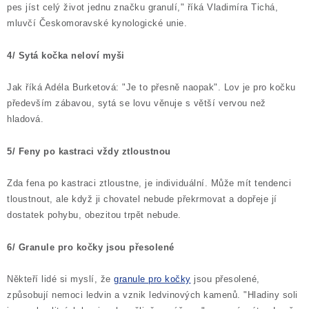
pes jíst celý život jednu značku granulí," říká Vladimíra Tichá,
mluvčí Českomoravské kynologické unie.
4/ Sytá kočka neloví myši
Jak říká Adéla Burketová: "Je to přesně naopak". Lov je pro kočku
především zábavou, sytá se lovu věnuje s větší vervou než
hladová.
5/ Feny po kastraci vždy ztloustnou
Zda fena po kastraci ztloustne, je individuální. Může mít tendenci
tloustnout, ale když ji chovatel nebude překrmovat a dopřeje jí
dostatek pohybu, obezitou trpět nebude.
6/ Granule pro kočky jsou přesolené
Někteří lidé si myslí, že
granule pro kočky
jsou přesolené,
způsobují nemoci ledvin a vznik ledvinových kamenů. "Hladiny soli