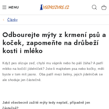
Přejít
Hleda
na
obsah
Články
PSI
Odbourejte mýty z krmení psů a
KOČKY
koček, zapomeňte na drůbeží
KONĚ
kosti i mléko
ANTIPARAZITIKA
Když pes olizuje zeď, chybí mu vápník nebo ho pálí žáha? A patří
mléko na kočičí jídelníček? Jste-li majitelem psa nebo kočky, měli
PRO CHOVATELE
byste v tom mít jasno. Oba patří mezi šelmy, jejich jídelníček se
ale shoduje jen částečně.
NA NEMOCI
KRÁLÍCI/HLODAVCI/PTÁCI
Jaké všeobecně zažité mýty tedy neplatí, případně jen
částečně?