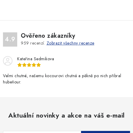
SLEVY
ZNAČKY
Ceník dopravy
Kontakty
Obchodní podmínky
Ověřeno zákazníky
4.9
Podmínky ochrany osobních údajů
959
recenzí.
Zobrazit všechny recenze
Kateřina Sedmikova
Velmi chutné, našemu kocourovi chutná a pěkně po nich přibral
hubeňour.
Aktuální novinky a akce na váš e-mail