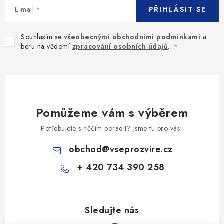
E-mail
PŘIHLÁSIT SE
Souhlasím se
všeobecnými obchodními podmínkami
a
beru na vědomí
zpracování osobních údajů
.
Pomůžeme vám s výběrem
Potřebujete s něčím poradit? Jsme tu pro vás!
obchod
@
vseprozvire.cz
+ 420 734 390 258