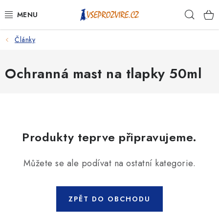
Přejít
Hleda
na
obsah
Články
PSI
KOČKY
Ochranná mast na tlapky 50ml
KONĚ
ANTIPARAZITIKA
Produkty teprve připravujeme.
PRO CHOVATELE
Můžete se ale podívat na ostatní kategorie.
NA NEMOCI
KRÁLÍCI/HLODAVCI/PTÁCI
ZPĚT DO OBCHODU