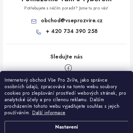
Potřebujete s něčím poradit? Jsme tu pro vás!
obchod
@
vseprozvire.cz
+ 420 734 390 258
Internetový obchod Vše Pro Zvíře, jako správce
Z
osobních údajů, zpracovává na tomto webu soubory
á
cookies pro zlepšování prostředí webových stránek, pro
Informace pro Vás
p
analytické účely a pro cílenou reklamu. Dalším
procházením tohoto webu vyjadřujete souhlas s jejich
a
Ceník dopravy
používáním.
Další informace
t
Kontakty
í
Obchodní podmínky
Heuréka recenze
VseProZvire.cz 2011-2024
Nastavení
VetPlus
Obchodní podmínky