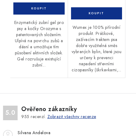
Enzymatický zubní gel pro
Wumex je 100% přírodní
psy a kočky Orozyme s
produkt. Prášková,
patentovaných složením.
zažívacím traktem psa
Ulpívá na povrchu zubů a
dobře využitelná směs
dásní a umožňuje tím
vybraných bylin, které jsou
působení aktivních složek.
určeny k prevenci
Gel rozrušuje existující
napadení střevními
zubní...
cizopasníky (škrkavkami,...
Ověřeno zákazníky
5.0
955
recenzí.
Zobrazit všechny recenze
Silvana Andelova