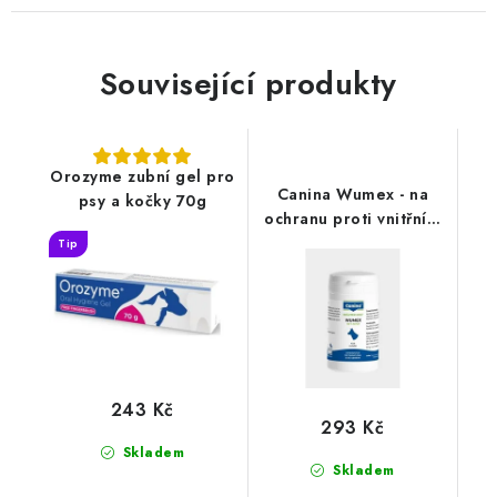
Související produkty
Orozyme zubní gel pro
Canina Wumex - na
psy a kočky 70g
ochranu proti vnitřním
parazitům 25g
Tip
243 Kč
293 Kč
Skladem
Skladem