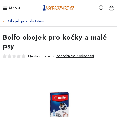
Přejít
Hleda
na
obsah
Obojek proti klíšťatům
PSI
Bolfo obojek pro kočky a malé
KOČKY
psy
KONĚ
Podrobnosti hodnocení
Neohodnoceno
ANTIPARAZITIKA
PRO CHOVATELE
NA NEMOCI
KRÁLÍCI/HLODAVCI/PTÁCI