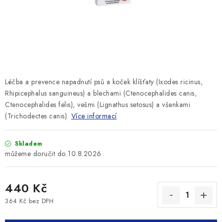
SLEVY
ZNAČKY
Ceník dopravy
Kontakty
Obchodní podmínky
Podmínky ochrany osobních údajů
Léčba a prevence napadnutí psů a koček klíšťaty (Ixodes ricinus,
Rhipicephalus sanguineus) a blechami (Ctenocephalides canis,
Ctenocephalides felis), vešmi (Lignathus setosus) a všenkami
(Trichodectes canis).
Více informací
Skladem
10.8.2026
440 Kč
364 Kč bez DPH
Měrná cena: