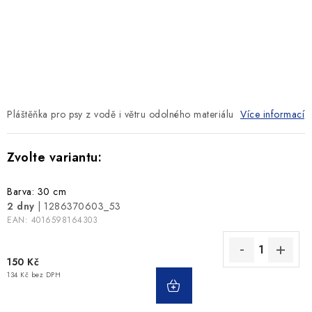
SLEVY
ZNAČKY
Ceník dopravy
Kontakty
Obchodní podmínky
Podmínky ochrany osobních údajů
Pláštěňka pro psy z vodě i větru odolného materiálu
Více informací
Barva: 30 cm
2 dny
| 1286370603_53
EAN:
4016598164303
150 Kč
134 Kč bez DPH