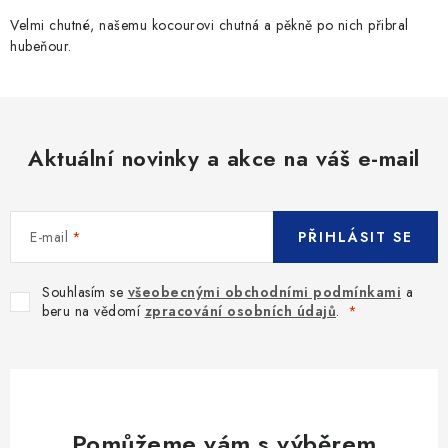
Velmi chutné, našemu kocourovi chutná a pěkně po nich přibral
hubeňour.
Aktuální novinky a akce na váš e-mail
E-mail
PŘIHLÁSIT SE
Souhlasím se
všeobecnými obchodními podmínkami
a
beru na vědomí
zpracování osobních údajů
.
Pomůžeme vám s výběrem