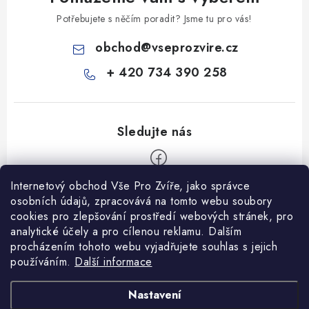
Potřebujete s něčím poradit? Jsme tu pro vás!
obchod
@
vseprozvire.cz
+ 420 734 390 258
Internetový obchod Vše Pro Zvíře, jako správce
Z
osobních údajů, zpracovává na tomto webu soubory
á
cookies pro zlepšování prostředí webových stránek, pro
Informace pro Vás
p
analytické účely a pro cílenou reklamu. Dalším
procházením tohoto webu vyjadřujete souhlas s jejich
a
Ceník dopravy
používáním.
Další informace
t
Kontakty
í
Obchodní podmínky
Heuréka recenze
VseProZvire.cz 2011-2024
Nastavení
VetPlus
Obchodní podmínky