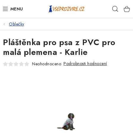
Přejít
Hleda
na
obsah
Oblečky
PSI
Pláštěnka pro psa z PVC pro
KOČKY
malá plemena - Karlie
KONĚ
Podrobnosti hodnocení
Neohodnoceno
ANTIPARAZITIKA
PRO CHOVATELE
NA NEMOCI
KRÁLÍCI/HLODAVCI/PTÁCI