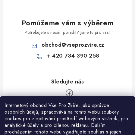
Pomůžeme vám s výběrem
Potřebujete s něčím poradit? Jsme tu pro vás!
obchod
@
vseprozvire.cz
+ 420 734 390 258
Internetový obchod Vše Pro Zvíře, jako správce
Z
osobních údajů, zpracovává na tomto webu soubory
á
cookies pro zlepšování prostředí webových stránek, pro
Informace pro Vás
p
analytické účely a pro cílenou reklamu. Dalším
procházením tohoto webu vyjadřujete souhlas s jejich