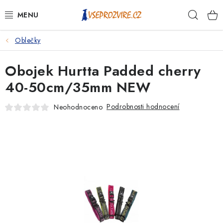
Přejít
Hleda
na
obsah
Oblečky
PSI
Obojek Hurtta Padded cherry
KOČKY
40-50cm/35mm NEW
KONĚ
Podrobnosti hodnocení
Neohodnoceno
ANTIPARAZITIKA
PRO CHOVATELE
NA NEMOCI
KRÁLÍCI/HLODAVCI/PTÁCI