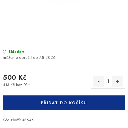
SLEVY
ZNAČKY
Ceník dopravy
Kontakty
Obchodní podmínky
Podmínky ochrany osobních údajů
Skladem
7.8.2026
500 Kč
413 Kč bez DPH
Měrná cena:
PŘIDAT DO KOŠÍKU
Kód zboží:
38646