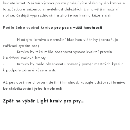
budete krmit. Někteří výrobci pouze přidají více vlákniny do krmiva a
to způsobuje sníženou stravitelnost důležitých živin, větší množství
stolice, častější vyprazdňování a zhoršenou kvalitu kůže a srsti.
Podle čeho vybírat
krmivo pro psa s vyšší hmotností
- Hledejte krmivo s normální hladinou vlákniny (ochraňuje
zažívací systém psa).
- Krmivo by také mělo obsahovat vysoce kvalitní protein
k udržení svalové hmoty
- Krmivo by mělo obsahovat upravený poměr mastných kyselin
k podpoře zdravé kůže a srsti.
Až pes dosáhne cílovou (ideální) hmotnost, kupujte udržovací
krmivo
ke stabilizování jeho hmotnosti
.
Zpět na výběr Light krmiv pro psy...