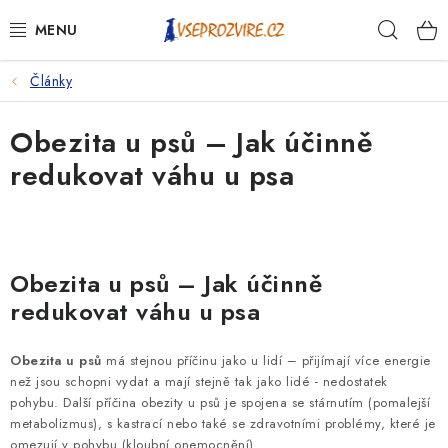
Přejít
Hleda
na
obsah
Články
PSI
Obezita u psů – Jak účinně
KOČKY
redukovat váhu u psa
KONĚ
ANTIPARAZITIKA
Obezita u psů – Jak účinně
PRO CHOVATELE
redukovat váhu u psa
NA NEMOCI
Obezita u psů
má stejnou příčinu jako u lidí – přijímají více energie
než jsou schopni vydat a mají stejně tak jako lidé - nedostatek
KRÁLÍCI/HLODAVCI/PTÁCI
pohybu. Další příčina obezity u psů je spojena se stárnutím (pomalejší
metabolizmus), s kastrací nebo také se zdravotními problémy, které je
omezují v pohybu (kloubní onemocnění).