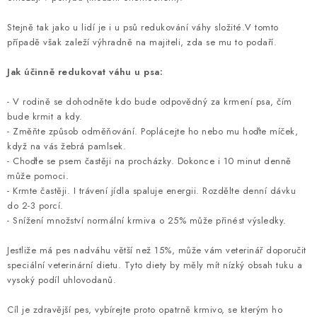
SLEVY
Stejně tak jako u lidí je i u psů redukování váhy složité.V tomto
ZNAČKY
případě však zaleží výhradně na majiteli, zda se mu to podaří.
Jak účinně redukovat váhu u psa:
Ceník dopravy
Kontakty
Obchodní podmínky
Podmínky ochrany osobních údajů
- V rodině se dohodněte kdo bude odpovědný za krmení psa, čím
bude krmit a kdy.
- Změňte způsob odměňování. Poplácejte ho nebo mu hoďte míček,
když na vás žebrá pamlsek.
- Choďte se psem častěji na procházky. Dokonce i 10 minut denně
může pomoci.
- Krmte častěji. I trávení jídla spaluje energii. Rozdělte denní dávku
do 2-3 porcí.
- Snížení množství normální krmiva o 25% může přinést výsledky.
Jestliže má pes nadváhu větší než 15%, může vám veterinář doporučit
speciální veterinární dietu. Tyto diety by měly mít nízký obsah tuku a
vysoký podíl uhlovodanů.
Cíl je zdravější pes, vybírejte proto opatrně krmivo, se kterým ho