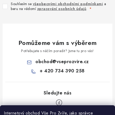
Souhlasím se
všeobecnými obchodními podmínkami
a
beru na vědomí
zpracování osobních údajů
.
Pomůžeme vám s výběrem
Potřebujete s něčím poradit? Jsme tu pro vás!
obchod
@
vseprozvire.cz
+ 420 734 390 258
Internetový obchod Vše Pro Zvíře, jako správce