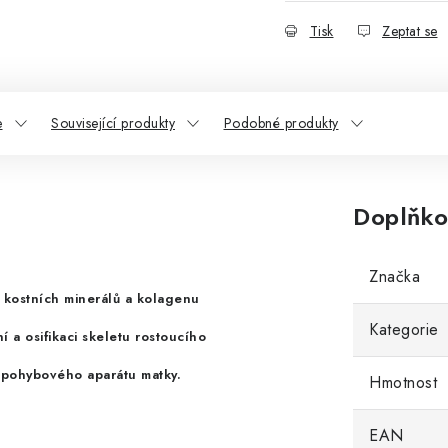
Tisk
Zeptat se
e
Související produkty
Podobné produkty
Doplňko
Značka
kostních minerálů a kolagenu
Kategorie
í a osifikaci skeletu rostoucího
 pohybového aparátu matky.
Hmotnost
EAN