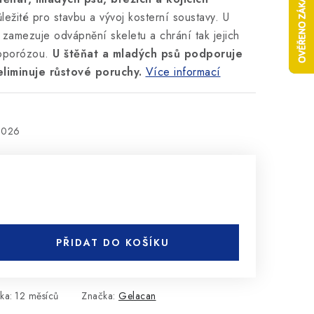
ežité pro stavbu a vývoj kosterní soustavy. U
 zamezuje odvápnění skeletu a chrání tak jejich
eoporózou.
U štěňat a mladých psů podporuje
liminuje růstové poruchy.
Více informací
2026
PŘIDAT DO KOŠÍKU
ka
:
12 měsíců
Značka:
Gelacan