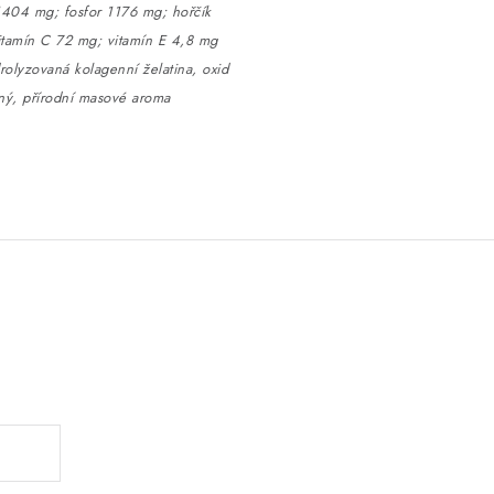
404 mg; fosfor 1176 mg; hořčík
itamín C 72 mg; vitamín E 4,8 mg
rolyzovaná kolagenní želatina, oxid
dný, přírodní masové aroma
.