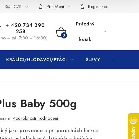
CZK
Přihlášení
Registrace
Prázdný
+ 420 734 390
258
NÁKUPNÍ
(po – pá: 7:00 – 16:00)
košík
KOŠÍK
KRÁLÍCI/HLODAVCI/PTÁCI
SLEVY
ZNAČKY
Plus Baby 500g
Podrobnosti hodnocení
oceno
dný jako
prevence
a při
poruchách
funkce
těňat, mladých psů, březích a kojících