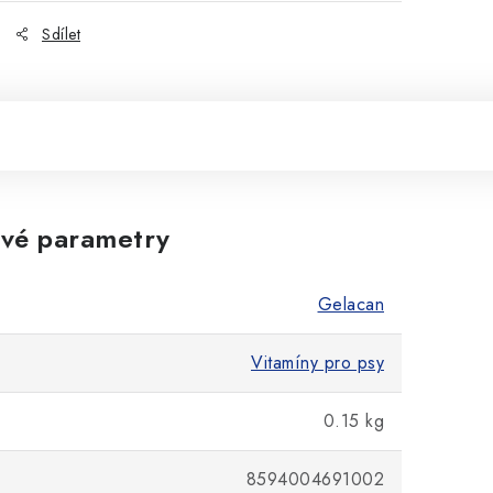
Sdílet
vé parametry
Gelacan
Vitamíny pro psy
0.15 kg
8594004691002