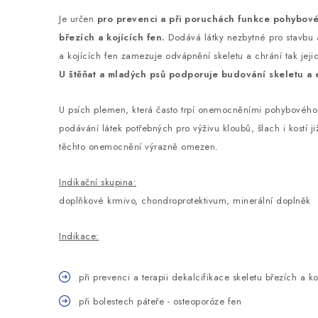
Je určen
pro prevenci a při poruchách funkce pohybové
březích a kojících fen.
Dodává látky nezbytné pro stavbu a
a kojících fen zamezuje odvápnění skeletu a chrání tak jej
U štěňat a mladých psů podporuje budování skeletu a e
U psích plemen, která často trpí onemocněními pohybového a
podávání látek potřebných pro výživu kloubů, šlach i kostí j
těchto onemocnění výrazně omezen.
Indikační skupina:
doplňkové krmivo, chondroprotektivum, minerální doplněk
Indikace:
při prevenci a terapii dekalcifikace skeletu březích a ko
při bolestech páteře - osteoporóze fen