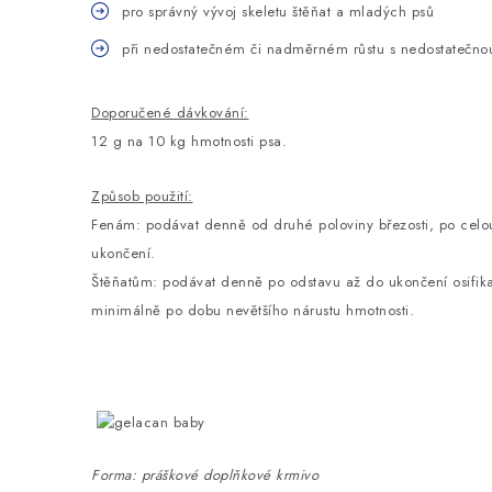
pro správný vývoj skeletu štěňat a mladých psů
při nedostatečném či nadměrném růstu s nedostatečnou 
Doporučené dávkování:
12 g na 10 kg hmotnosti psa.
Způsob použití:
Fenám: podávat denně od druhé poloviny březosti, po celou
ukončení.
Štěňatům: podávat denně po odstavu až do ukončení osifikac
minimálně po dobu nevětšího nárustu hmotnosti.
Forma: práškové doplňkové krmivo