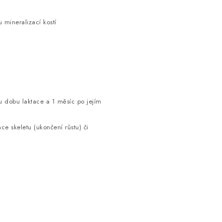
mineralizací kostí
 dobu laktace a 1 měsíc po jejím
e skeletu (ukončení růstu) či