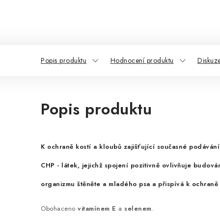
Popis produktu
Hodnocení produktu
Diskuz
Popis produktu
K
ochraně kostí a kloubů
zajišťující
současné podávání 
CHP
- látek, jejichž spojení pozitivně ovlivňuje budován
organizmu štěněte a mladého psa a přispívá k ochraně
Obohaceno
vitamínem E
a
selenem
.