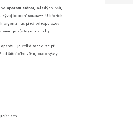
ho aparátu štěňat, mladých psů,
 vývoj kosterní soustavy. U březích
ich organizmus před osteoporózou.
liminuje růstové poruchy.
parátu, je velká šance, že při
iž od štěněcího věku, bude výskyt
jících fen