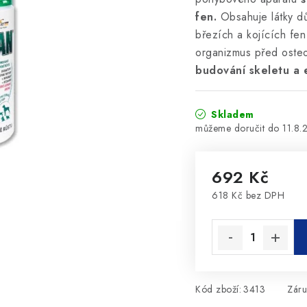
fen.
Obsahuje látky důl
březích a kojících fen
organizmus před ost
budování skeletu a e
Skladem
11.8.
692 Kč
618 Kč bez DPH
Měrná cena:
Kód zboží:
3413
Záru