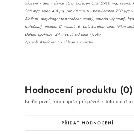
Složení v denní dávce 12 g: kolagen CHP 2940 mg; vápník 1
288 mg; selen 4,8 µg; provitamín A - beta-karoten 720 µg; v
Složení: dihydrogenfosforečnan sodný, chlorid vápenatý, hyd
hořečnatý, vitamín C, vitamín E, beta-karoten, seleničitan so
Datum spotřeby: 24 měsíců od data výroby
Způsob skladování: v chladu a v suc
hu
Hodnocení produktu (0)
Buďte první, kdo napíše příspěvek k této položce
PŘIDAT HODNOCENÍ