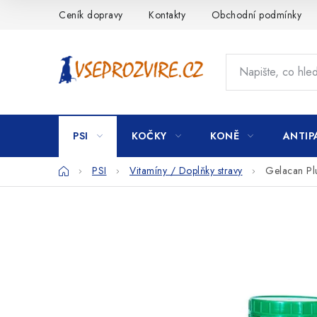
Přejít
Ceník dopravy
Kontakty
Obchodní podmínky
na
obsah
PSI
KOČKY
KONĚ
ANTIP
Domů
PSI
Vitamíny / Doplňky stravy
Gelacan Pl