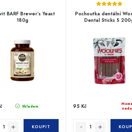
vit BARF Brewer´s Yeast
Pochoutka dentální Woo
180g
Dental Sticks S 200
Mome
č
95 Kč
Skladem
nedo