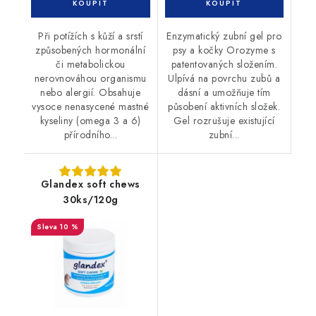
Při potížích s kůží a srstí
Enzymatický zubní gel pro
způsobených hormonální
psy a kočky Orozyme s
či metabolickou
patentovaných složením.
nerovnováhou organismu
Ulpívá na povrchu zubů a
nebo alergií. Obsahuje
dásní a umožňuje tím
vysoce nenasycené mastné
působení aktivních složek.
kyseliny (omega 3 a 6)
Gel rozrušuje existující
přírodního...
zubní...
Glandex soft chews
30ks/120g
10 %