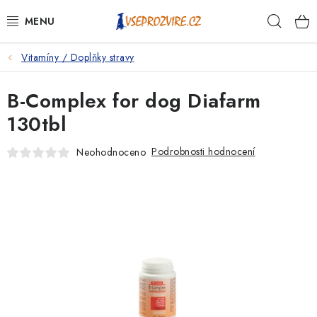
Přejít
Hleda
na
obsah
Vitamíny / Doplňky stravy
PSI
B-Complex for dog Diafarm
KOČKY
130tbl
KONĚ
Podrobnosti hodnocení
Neohodnoceno
ANTIPARAZITIKA
PRO CHOVATELE
NA NEMOCI
KRÁLÍCI/HLODAVCI/PTÁCI