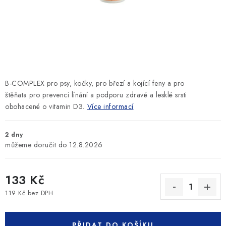
SLEVY
ZNAČKY
Ceník dopravy
Kontakty
Obchodní podmínky
Podmínky ochrany osobních údajů
B-COMPLEX pro psy, kočky, pro březí a kojící feny a pro
štěňata pro prevenci línání a podporu zdravé a lesklé srsti
obohacené o vitamin D3.
Více informací
2 dny
12.8.2026
133 Kč
119 Kč bez DPH
Měrná cena:
PŘIDAT DO KOŠÍKU