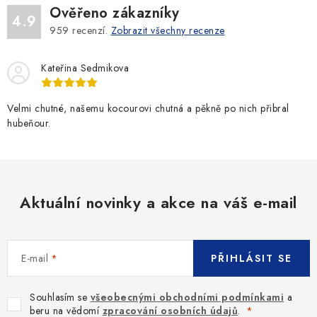
Ověřeno zákazníky
4.9
959
recenzí.
Zobrazit všechny recenze
Kateřina Sedmikova
Velmi chutné, našemu kocourovi chutná a pěkně po nich přibral
hubeňour.
Aktuální novinky a akce na váš e-mail
E-mail
PŘIHLÁSIT SE
Souhlasím se
všeobecnými obchodními podmínkami
a
beru na vědomí
zpracování osobních údajů
.