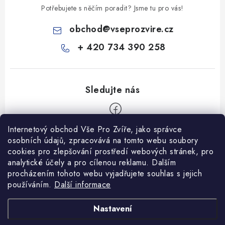
Potřebujete s něčím poradit? Jsme tu pro vás!
obchod
@
vseprozvire.cz
+ 420 734 390 258
Internetový obchod Vše Pro Zvíře, jako správce
Z
osobních údajů, zpracovává na tomto webu soubory
á
cookies pro zlepšování prostředí webových stránek, pro
Informace pro Vás
analytické účely a pro cílenou reklamu. Dalším
p
procházením tohoto webu vyjadřujete souhlas s jejich
a
Ceník dopravy
používáním.
Další informace
t
Kontakty
í
Obchodní podmínky
Heuréka recenze
VseProZvire.cz 2011-2024
Nastavení
VetPlus
Obchodní podmínky