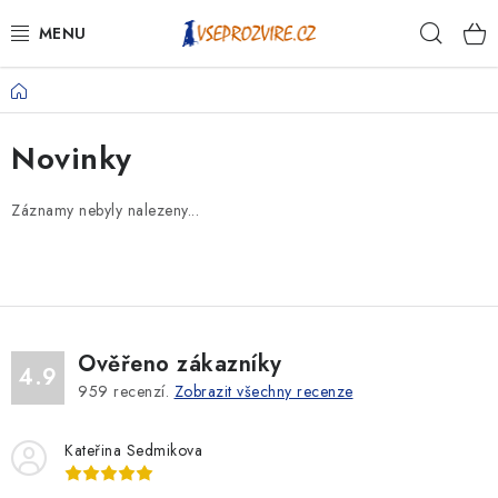
Přejít
Hleda
na
obsah
Domů
PSI
Novinky
KOČKY
Záznamy nebyly nalezeny...
KONĚ
ANTIPARAZITIKA
PRO CHOVATELE
Ověřeno zákazníky
4.9
NA NEMOCI
959
recenzí.
Zobrazit všechny recenze
KRÁLÍCI/HLODAVCI/PTÁCI
Kateřina Sedmikova