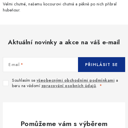
SLEVY
Velmi chutné, našemu kocourovi chutná a pěkně po nich přibral
hubeňour.
ZNAČKY
Ceník dopravy
Kontakty
Obchodní podmínky
Aktuální novinky a akce na váš e-mail
Podmínky ochrany osobních údajů
E-mail
PŘIHLÁSIT SE
Souhlasím se
všeobecnými obchodními podmínkami
a
beru na vědomí
zpracování osobních údajů
.
Pomůžeme vám s výběrem