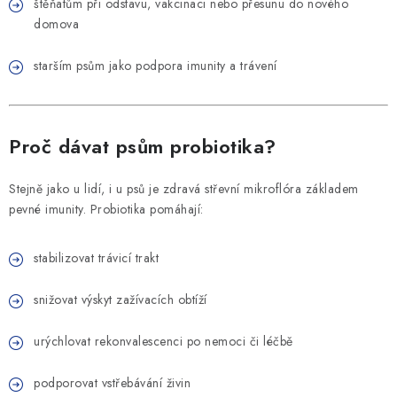
štěňatům při odstavu, vakcinaci nebo přesunu do nového
domova
starším psům jako podpora imunity a trávení
Proč dávat psům probiotika?
Stejně jako u lidí, i u psů je zdravá střevní mikroflóra základem
pevné imunity. Probiotika pomáhají:
stabilizovat trávicí trakt
snižovat výskyt zažívacích obtíží
urýchlovat rekonvalescenci po nemoci či léčbě
podporovat vstřebávání živin