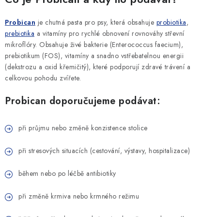
SLEVY
Probican
je chutná pasta pro psy, která obsahuje
probiotika
,
ZNAČKY
prebiotika
a vitamíny pro rychlé obnovení rovnováhy střevní
mikroflóry. Obsahuje živé bakterie (Enterococcus faecium),
Ceník dopravy
Kontakty
Obchodní podmínky
prebiotikum (FOS), vitamíny a snadno vstřebatelnou energii
(dekstrozu a oxid křemičitý), které podporují zdravé trávení a
Podmínky ochrany osobních údajů
celkovou pohodu zvířete.
Probican doporučujeme podávat:
při průjmu nebo změně konzistence stolice
při stresových situacích (cestování, výstavy, hospitalizace)
během nebo po léčbě antibiotiky
při změně krmiva nebo krmného režimu