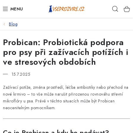
Přejít
Hleda
na
obsah
Blog
PSI
Probican: Probiotická podpora
KOČKY
pro psy při zažívacích potížích i
KONĚ
ve stresových obdobích
ANTIPARAZITIKA
15.7.2025
PRO CHOVATELE
Zažívací potíže, změna prostředí, léčba antibiotiky nebo přechod na
nové krmivo – to vše může narušit přirozenou rovnováhu střevní
mikroflóry u psa. Právě v těchto situacích může být Probican
NA NEMOCI
neocenitelným pomocníkem.
KRÁLÍCI/HLODAVCI/PTÁCI
Co je Probican a kdy ho podávat?