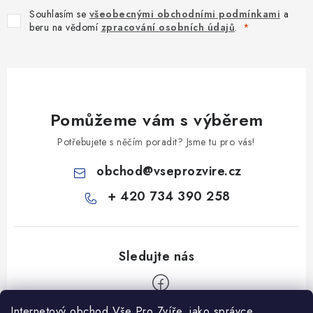
Souhlasím se
všeobecnými obchodními podmínkami
a
beru na vědomí
zpracování osobních údajů
.
Pomůžeme vám s výběrem
Potřebujete s něčím poradit? Jsme tu pro vás!
obchod
@
vseprozvire.cz
+ 420 734 390 258
Internetový obchod Vše Pro Zvíře, jako správce