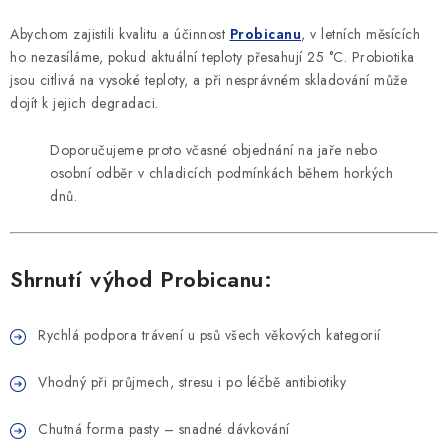
Abychom zajistili kvalitu a účinnost
Probicanu
, v letních měsících
ho nezasíláme, pokud aktuální teploty přesahují 25 °C. Probiotika
jsou citlivá na vysoké teploty, a při nesprávném skladování může
dojít k jejich degradaci.
Doporučujeme proto včasné objednání na jaře nebo
osobní odběr v chladicích podmínkách během horkých
dnů.
Shrnutí výhod Probicanu:
Rychlá podpora trávení u psů všech věkových kategorií
Vhodný při průjmech, stresu i po léčbě antibiotiky
Chutná forma pasty – snadné dávkování