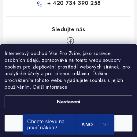
+ 420 734 390 258
Internetový obchod Vše Pro Zvíře, jako správce
Z
osobních údajů, zpracovává na tomto webu soubory
á
cookies pro zlepšování prostředí webových stránek, pro
Informace pro Vás
p
analytické účely a pro cílenou reklamu. Dalším
procházením tohoto webu vyjadřujete souhlas s jejich
a
Ceník dopravy
používáním.
Další informace
t
Kontakty
í
Obchodní podmínky
Heuréka recenze
VseProZvire.cz 2011-2024
Nastavení
VetPlus
Obchodní podmínky
Podmínky ochrany osobních údajů
Chcete slevu na
Souhlasím
Copyright 2026
Vše Pro Zvíře
. Všechna práva vyhrazena.
ANO
NE
první nákup?
Vytvořil Shoptet Premium