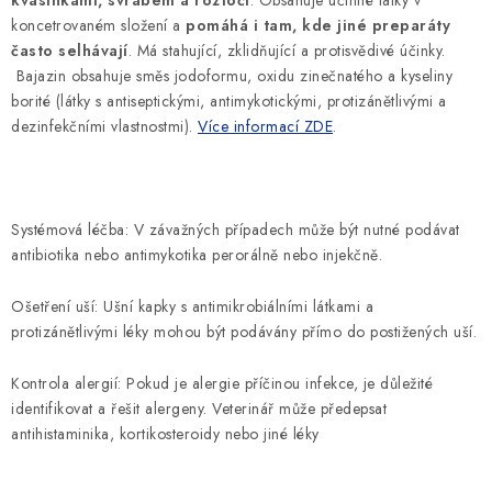
kvasinkami, svrabem a roztoči
. Obsahuje účinné látky v
koncetrovaném složení a
pomáhá i tam, kde jiné preparáty
často selhávají
. Má stahující, zklidňující a protisvědivé účinky.
Bajazin obsahuje směs jodoformu, oxidu zinečnatého a kyseliny
borité (látky s antiseptickými, antimykotickými, protizánětlivými a
dezinfekčními vlastnostmi).
Více informací ZDE
.
Systémová léčba: V závažných případech může být nutné podávat
antibiotika nebo antimykotika perorálně nebo injekčně.
Ošetření uší: Ušní kapky s antimikrobiálními látkami a
protizánětlivými léky mohou být podávány přímo do postižených uší.
Kontrola alergií: Pokud je alergie příčinou infekce, je důležité
identifikovat a řešit alergeny. Veterinář může předepsat
antihistaminika, kortikosteroidy nebo jiné léky