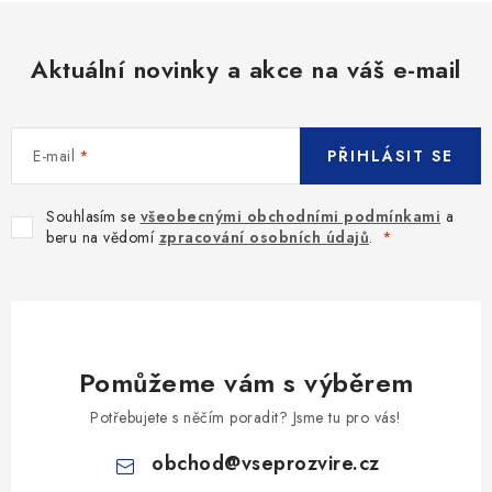
Aktuální novinky a akce na váš e-mail
E-mail
PŘIHLÁSIT SE
Souhlasím se
všeobecnými obchodními podmínkami
a
beru na vědomí
zpracování osobních údajů
.
Pomůžeme vám s výběrem
Potřebujete s něčím poradit? Jsme tu pro vás!
obchod
@
vseprozvire.cz