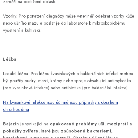
zaměří na postižené oblasti.
Vzorky: Pro potvrzení diagnózy může veterinář odebrat vzorky kůže
nebo ušního mazu a poslat je do laboratoře k mikroskopickému
vyšetření a kultivaci.
Léčba
Lokální léčba: Pro léčbu kvasinkových a bakteriálních infekcí mohou
být použity pudry, masti, krémy nebo spreje obsahující antimykotika
(pro kvasinkové infekce) nebo antibiotika (pro bakteriální infekce).
Na kvasinkové infekce jsou účinné jsou přípravky s obsahem
chlorhexidinu
Bajazin
je vynikající na
opakované problémy uší, meziprstí a
pokožky zvířete
, které jsou
způsobené bakteriemi,