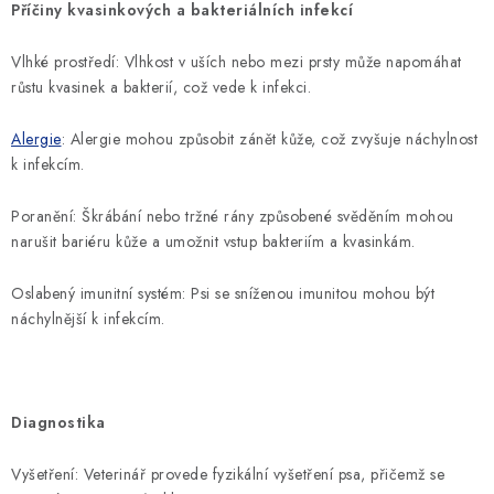
SLEVY
Příčiny kvasinkových a bakteriálních infekcí
ZNAČKY
Vlhké prostředí: Vlhkost v uších nebo mezi prsty může napomáhat
růstu kvasinek a bakterií, což vede k infekci.
Ceník dopravy
Kontakty
Obchodní podmínky
Alergie
: Alergie mohou způsobit zánět kůže, což zvyšuje náchylnost
Podmínky ochrany osobních údajů
k infekcím.
Poranění: Škrábání nebo tržné rány způsobené svěděním mohou
narušit bariéru kůže a umožnit vstup bakteriím a kvasinkám.
Oslabený imunitní systém: Psi se sníženou imunitou mohou být
náchylnější k infekcím.
Diagnostika
Vyšetření: Veterinář provede fyzikální vyšetření psa, přičemž se