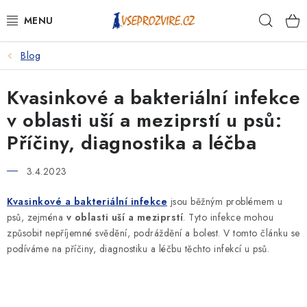
Přejít
Hleda
na
obsah
Blog
PSI
Kvasinkové a bakteriální infekce
KOČKY
v oblasti uší a meziprstí u psů:
KONĚ
Příčiny, diagnostika a léčba
ANTIPARAZITIKA
3.4.2023
PRO CHOVATELE
Kvasinkové a bakteriální infekce
jsou běžným problémem u
psů, zejména
v oblasti uší a meziprstí
. Tyto infekce mohou
způsobit nepříjemné svědění, podráždění a bolest. V tomto článku se
NA NEMOCI
podíváme na příčiny, diagnostiku a léčbu těchto infekcí u psů.
KRÁLÍCI/HLODAVCI/PTÁCI