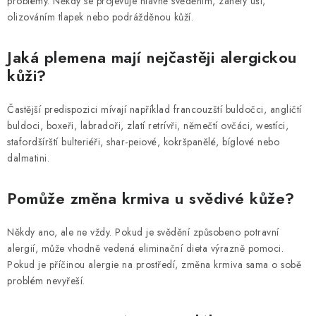
problémy. Někdy se projevuje hlavně svěděním, záněty uší,
olizováním tlapek nebo podrážděnou kůží.
Jaká plemena mají nejčastěji alergickou
kůži?
Častější predispozici mívají například francouzští buldočci, angličtí
buldoci, boxeři, labradoři, zlatí retrívři, němečtí ovčáci, westíci,
stafordšírští bulteriéři, shar-peiové, kokršpanělé, bíglové nebo
dalmatini.
Pomůže změna krmiva u svědivé kůže?
Někdy ano, ale ne vždy. Pokud je svědění způsobeno potravní
alergií, může vhodně vedená eliminační dieta výrazně pomoci.
Pokud je příčinou alergie na prostředí, změna krmiva sama o sobě
problém nevyřeší.