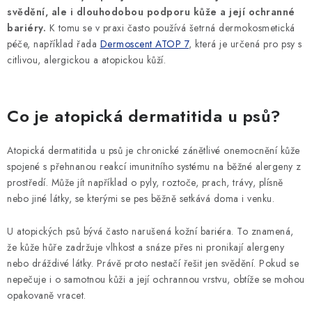
SLEVY
svědění, ale i dlouhodobou podporu kůže a její ochranné
bariéry.
K tomu se v praxi často používá šetrná dermokosmetická
ZNAČKY
péče, například řada
Dermoscent ATOP 7
, která je určená pro psy s
citlivou, alergickou a atopickou kůží.
Ceník dopravy
Kontakty
Obchodní podmínky
Podmínky ochrany osobních údajů
Co je atopická
dermatitida
u psů?
Atopická dermatitida u psů je chronické zánětlivé onemocnění kůže
spojené s přehnanou reakcí imunitního systému na běžné alergeny z
prostředí. Může jít například o pyly, roztoče, prach, trávy, plísně
nebo jiné látky, se kterými se pes běžně setkává doma i venku.
U atopických psů bývá často narušená kožní bariéra. To znamená,
že kůže hůře zadržuje vlhkost a snáze přes ni pronikají alergeny
nebo dráždivé látky. Právě proto nestačí řešit jen svědění. Pokud se
nepečuje i o samotnou kůži a její ochrannou vrstvu, obtíže se mohou
opakovaně vracet.