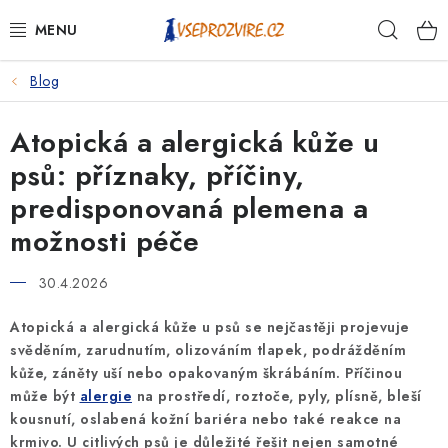
Přejít
Hleda
na
obsah
Blog
PSI
Atopická a alergická kůže u
KOČKY
psů: příznaky, příčiny,
KONĚ
predisponovaná plemena a
možnosti péče
ANTIPARAZITIKA
30.4.2026
PRO CHOVATELE
Atopická a alergická kůže u psů se nejčastěji projevuje
NA NEMOCI
svěděním, zarudnutím, olizováním tlapek, podrážděním
kůže, záněty uší nebo opakovaným škrábáním. Příčinou
může být
alergie
na prostředí, roztoče, pyly, plísně, bleší
KRÁLÍCI/HLODAVCI/PTÁCI
kousnutí, oslabená kožní bariéra nebo také reakce na
krmivo. U citlivých psů je důležité řešit nejen samotné