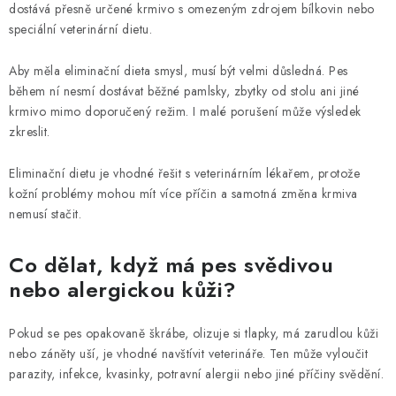
dostává přesně určené krmivo s omezeným zdrojem bílkovin nebo
speciální veterinární dietu.
Aby měla eliminační dieta smysl, musí být velmi důsledná. Pes
během ní nesmí dostávat běžné pamlsky, zbytky od stolu ani jiné
krmivo mimo doporučený režim. I malé porušení může výsledek
zkreslit.
Eliminační dietu je vhodné řešit s veterinárním lékařem, protože
kožní problémy mohou mít více příčin a samotná změna krmiva
nemusí stačit.
Co dělat, když má pes svědivou
nebo alergickou kůži?
Pokud se pes opakovaně škrábe, olizuje si tlapky, má zarudlou kůži
nebo záněty uší, je vhodné navštívit veterináře. Ten může vyloučit
parazity, infekce, kvasinky, potravní alergii nebo jiné příčiny svědění.