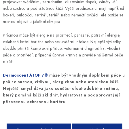
projevovat svěděním, zarudnutím, olizováním tlapek, záněty uší
nebo suchou a podrážděnou kůží. Vyšší predispozici mají například
boxeři, buldočci, retrívři, teriéři nebo němečtí ovčáci, ale potíže se
mohou objevit u jakéhokoliv psa.
Příčinou může být alergie na prostředí, parazité, potravní alergie,
oslabená kožní bariéra nebo sekundární infekce. Nejlepší výsledky
obvykle přináší komplexní přístup: veterinární diagnostika, vhodná
péče o prostředí, případná úprava krmiva a pravidelná šetrná péče
o kůži.
Dermoscent ATOP 7®
může být vhodným doplňkem péče u
psů se suchou, citlivou, alergickou nebo atopickou kůží.
Největší smysl dává jako součást dlouhodobého režimu,
který pomáhá kůži zklidnit, hydratovat a podporovat její
přirozenou ochrannou bariéru.