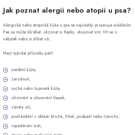
Jak poznat alergii nebo atopii u psa?
Alergická nebo atopická kůže u psa se nejčastěji projevuje svěděním.
Pes se může škrábat, olizovat si tlapky, okusovat srst, třít se o
nábytek nebo si drbat uši.
Mezi typické příznaky patří:
svědění kůže,
zarudnutí,
suchá nebo šupinatá kůže,
olizování a okusování tlapek,
záněty uší,
podráždění v oblasti břicha, třísel, podpaží nebo čenichu,
vypadávání srsti,