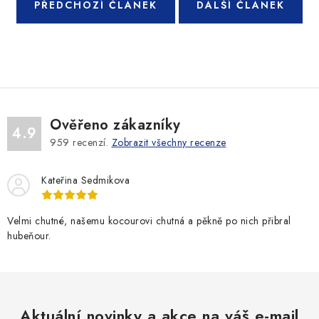
PŘEDCHOZÍ ČLÁNEK
DALŠÍ ČLÁNEK
Ověřeno zákazníky
4.9
959
recenzí.
Zobrazit všechny recenze
Kateřina Sedmikova
Velmi chutné, našemu kocourovi chutná a pěkně po nich přibral
hubeňour.
Aktuální novinky a akce na váš e-mail