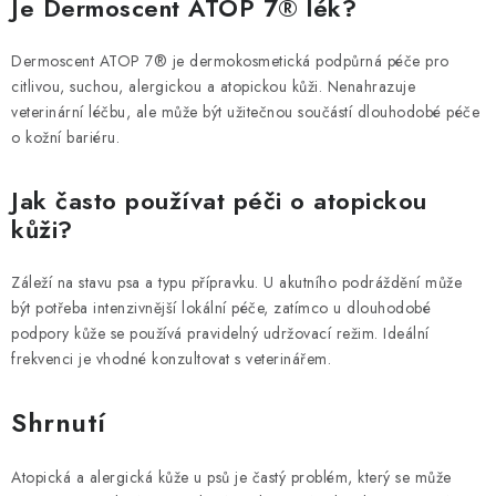
Je Dermoscent ATOP 7® lék?
Dermoscent ATOP 7® je dermokosmetická podpůrná péče pro
citlivou, suchou, alergickou a atopickou kůži. Nenahrazuje
veterinární léčbu, ale může být užitečnou součástí dlouhodobé péče
o kožní bariéru.
Jak často používat péči o atopickou
kůži?
Záleží na stavu psa a typu přípravku. U akutního podráždění může
být potřeba intenzivnější lokální péče, zatímco u dlouhodobé
podpory kůže se používá pravidelný udržovací režim. Ideální
frekvenci je vhodné konzultovat s veterinářem.
Shrnutí
Atopická a alergická kůže u psů je častý problém, který se může