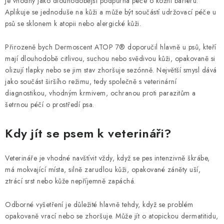
Je vhodný jako dlouhodobější podpůrná péče o kožní bariéru.
Aplikuje se jednoduše na kůži a může být součástí udržovací péče u
psů se sklonem k atopii nebo alergické kůži.
Přirozeně bych Dermoscent ATOP 7® doporučil hlavně u psů, kteří
mají dlouhodobě citlivou, suchou nebo svědivou kůži, opakovaně si
olizují tlapky nebo se jim stav zhoršuje sezónně. Největší smysl dává
jako součást širšího režimu, tedy společně s veterinární
diagnostikou, vhodným krmivem, ochranou proti parazitům a
šetrnou péčí o prostředí psa.
Kdy jít se psem k veterináři?
Veterináře je vhodné navštívit vždy, když se pes intenzivně škrábe,
má mokvající místa, silně zarudlou kůži, opakované záněty uší,
ztrácí srst nebo kůže nepříjemně zapáchá.
Odborné vyšetření je důležité hlavně tehdy, když se problém
opakovaně vrací nebo se zhoršuje. Může jít o atopickou dermatitidu,