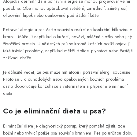
Atopická dermatitida a potravní alergie se mohou projevovat velmi
podobně. Obě mohou způsobovat svědění, zarudnutí, záněty uší,
olizování tlapek nebo opakované podráždění kůže.
Potravní alergie u psa často souvisí s reakcí na konkrétní bílkovinu v
krmivu. Může jít například o kuřecí, hovězí, mléčné složky nebo jiný
živočišný protein. U některých psů se kromě kožních potíží objevují
také trávicí problémy, například měkčí stolice, plynatost nebo častější
zažívací obtíže.
Je důležité vědět, že pes může mít atopii i potravní alergii současně.
Proto se u dlouhodobých nebo opakovaných kožních problémů
často doporučuje konzultace s veterinářem a případně eliminační
dieta.
Co je eliminační dieta u psa?
Eliminační dieta je diagnostický postup, který pomáhá zjistit, zda
kožní nebo trávicí potíže psa souvisí s krmivem. Pes po určitou dobu