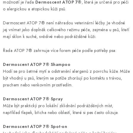
možností je řada
Dermoscent ATOP 7®
, která je určená pro péči
o alergickou a atopickou kůži psů.
Dermoscent ATOP 7® není náhradou veterinární léčby. Je vhodné
jej vnímat jako doplněk celkového režimu péče, zejména u psů, kteří
mají sklon k suché, svědivé nebo podrážděné kůži.
Řada ATOP 7® zahrnuje více forem péče podle potřeby psa:
Dermoscent ATOP 7® Shampoo
Hodí se pro šetrné mytí a odstranění alergenů z povrchu kůže. Může
být vhodný u psů, kterým se potíže zhoršují po kontaktu s trávou,
prachem nebo venkovním prostředím.
Dermoscent ATOP 7® Spray
Může být praktický pro lokální zklidnění podrážděných míst,
například tlapek, břicha nebo oblastí, které si pes často olizuje.
Dermoscent ATOP 7® Spot-on