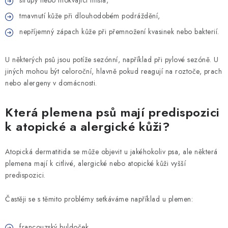
strupy nebo mokvající místa,
tmavnutí kůže při dlouhodobém podráždění,
nepříjemný zápach kůže při přemnožení kvasinek nebo bakterií.
U některých psů jsou potíže sezónní, například při pylové sezóně. U
jiných mohou být celoroční, hlavně pokud reagují na roztoče, prach
nebo alergeny v domácnosti.
Která plemena psů mají predispozici
k atopické a alergické kůži?
Atopická dermatitida se může objevit u jakéhokoliv psa, ale některá
plemena mají k citlivé, alergické nebo atopické kůži vyšší
predispozici.
Častěji se s těmito problémy setkáváme například u plemen:
francouzský buldoček,