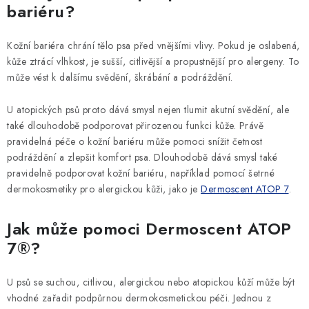
bariéru?
Kožní bariéra chrání tělo psa před vnějšími vlivy. Pokud je oslabená,
kůže ztrácí vlhkost, je sušší, citlivější a propustnější pro alergeny. To
může vést k dalšímu svědění, škrábání a podráždění.
U atopických psů proto dává smysl nejen tlumit akutní svědění, ale
také dlouhodobě podporovat přirozenou funkci kůže. Právě
pravidelná péče o kožní bariéru může pomoci snížit četnost
podráždění a zlepšit komfort psa. Dlouhodobě dává smysl také
pravidelně podporovat kožní bariéru, například pomocí šetrné
dermokosmetiky pro alergickou kůži, jako je
Dermoscent ATOP 7
.
Jak může pomoci Dermoscent ATOP
7®?
U psů se suchou, citlivou, alergickou nebo atopickou kůží může být
vhodné zařadit podpůrnou dermokosmetickou péči. Jednou z