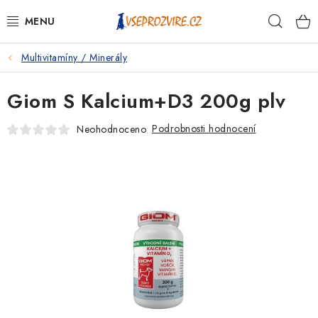
Přejít
Hleda
na
obsah
Multivitamíny / Minerály
PSI
Giom S Kalcium+D3 200g plv
KOČKY
Podrobnosti hodnocení
Neohodnoceno
KONĚ
ANTIPARAZITIKA
PRO CHOVATELE
NA NEMOCI
KRÁLÍCI/HLODAVCI/PTÁCI