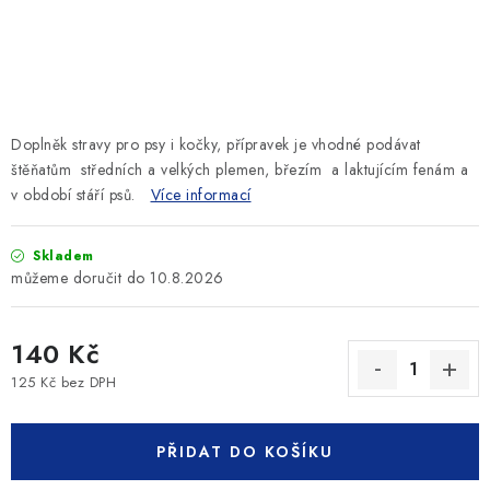
SLEVY
ZNAČKY
Ceník dopravy
Kontakty
Obchodní podmínky
Doplněk stravy pro psy i kočky, přípravek je vhodné podávat
Podmínky ochrany osobních údajů
štěňatům středních a velkých plemen, březím a laktujícím fenám a
v období stáří psů.
Více informací
Skladem
10.8.2026
140 Kč
125 Kč bez DPH
Měrná cena:
PŘIDAT DO KOŠÍKU