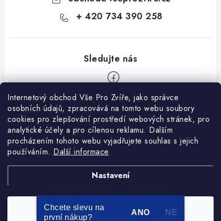
+ 420 734 390 258
Internetový obchod Vše Pro Zvíře, jako správce
Z
osobních údajů, zpracovává na tomto webu soubory
á
cookies pro zlepšování prostředí webových stránek, pro
Informace pro Vás
p
analytické účely a pro cílenou reklamu. Dalším
procházením tohoto webu vyjadřujete souhlas s jejich
a
Ceník dopravy
používáním.
Další informace
t
Kontakty
í
Obchodní podmínky
Heuréka recenze
VseProZvire.cz 2011-2024
Nastavení
VetPlus
Obchodní podmínky
Podmínky ochrany osobních údajů
Chcete slevu na
Souhlasím
Copyright 2026
Vše Pro Zvíře
. Všechna práva vyhrazena.
ANO
NE
první nákup?
Vytvořil Shoptet Premium