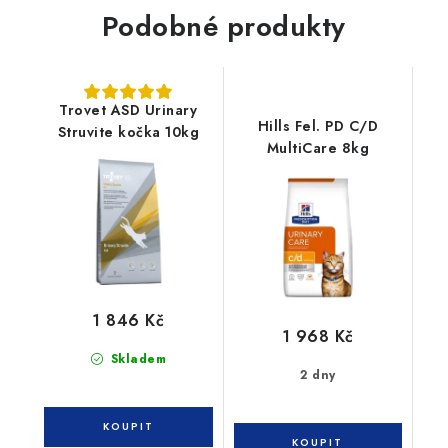
Podobné produkty
Trovet ASD Urinary
Hills Fel. PD C/D
Struvite kočka 10kg
MultiCare 8kg
1 846 Kč
1 968 Kč
Skladem
2 dny