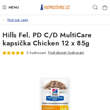
Přejít
Hleda
na
obsah
Močové cesty
PSI
Hills Fel. PD C/D MultiCare
KOČKY
kapsička Chicken 12 x 85g
KONĚ
Podrobnosti hodnocení
2 hodnocení
ANTIPARAZITIKA
PRO CHOVATELE
NA NEMOCI
KRÁLÍCI/HLODAVCI/PTÁCI