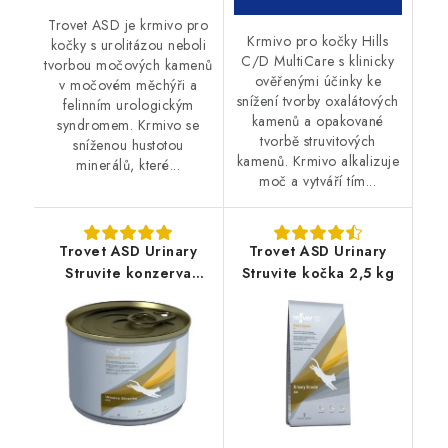
Trovet ASD je krmivo pro
Krmivo pro kočky Hills
kočky s urolitázou neboli
C/D MultiCare s klinicky
tvorbou močových kamenů
ověřenými účinky ke
v močovém měchýři a
snížení tvorby oxalátových
felinním urologickým
kamenů a opakované
syndromem. Krmivo se
tvorbě struvitových
sníženou hustotou
kamenů. Krmivo alkalizuje
minerálů, které...
moč a vytváří tím...
Trovet ASD Urinary
Trovet ASD Urinary
Struvite konzerva
Struvite kočka 2,5 kg
kočka 200g