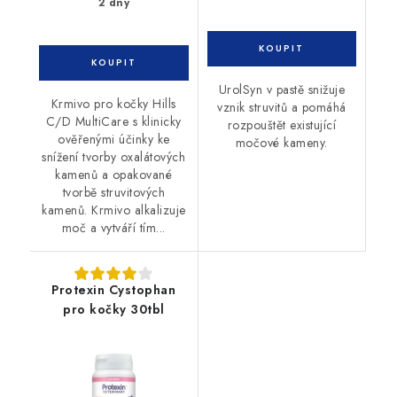
2 dny
UrolSyn v pastě snižuje
Krmivo pro kočky Hills
vznik struvitů a pomáhá
C/D MultiCare s klinicky
rozpouštět existující
ověřenými účinky ke
močové kameny.
snížení tvorby oxalátových
kamenů a opakované
tvorbě struvitových
kamenů. Krmivo alkalizuje
moč a vytváří tím...
Protexin Cystophan
pro kočky 30tbl