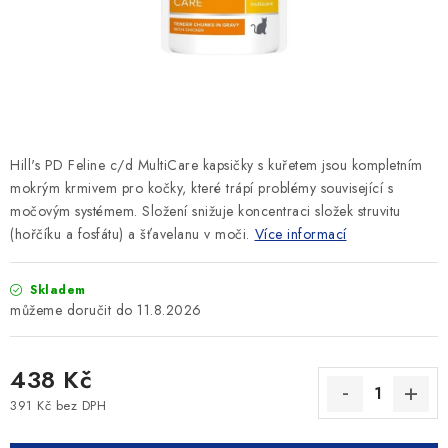
SLEVY
ZNAČKY
Ceník dopravy
Kontakty
Obchodní podmínky
Podmínky ochrany osobních údajů
Hill's PD Feline c/d MultiCare kapsičky s kuřetem jsou kompletním
mokrým krmivem pro kočky, které trápí problémy související s
močovým systémem. Složení snižuje koncentraci složek struvitu
(hořčíku a fosfátu) a šťavelanu v moči.
Více informací
Skladem
11.8.2026
438 Kč
391 Kč bez DPH
Měrná cena: