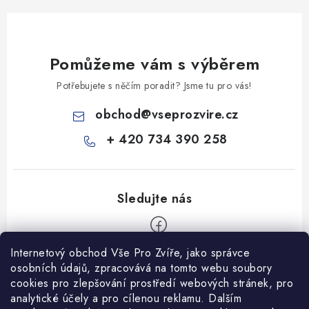
Pomůžeme vám s výběrem
Potřebujete s něčím poradit? Jsme tu pro vás!
obchod
@
vseprozvire.cz
+ 420 734 390 258
Internetový obchod Vše Pro Zvíře, jako správce
Z
osobních údajů, zpracovává na tomto webu soubory
á
cookies pro zlepšování prostředí webových stránek, pro
Informace pro Vás
analytické účely a pro cílenou reklamu. Dalším
p