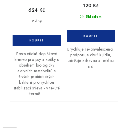
120 Kč
624 Kč
Skladem
2 dny
Urychluje rekonvalescenci,
Postbiotické doplňkové
podporuje chuť k jídlu,
krmivo pro psy a kočky s
udržuje zdravou a lesklou
obsahem biologicky
srst
aktivních metabolitů a
živých probiotických
bakterií pro rychlou
stabilizaci střeva - v tekuté
formě.