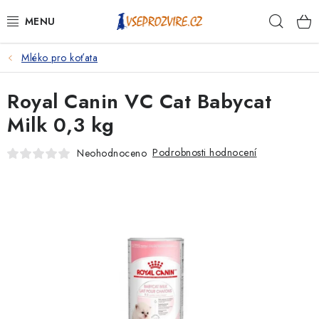
Přejít
Hleda
na
obsah
Mléko pro koťata
PSI
Royal Canin VC Cat Babycat
KOČKY
Milk 0,3 kg
KONĚ
Podrobnosti hodnocení
Neohodnoceno
ANTIPARAZITIKA
PRO CHOVATELE
NA NEMOCI
KRÁLÍCI/HLODAVCI/PTÁCI