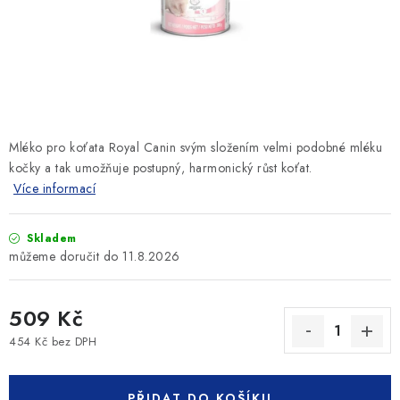
SLEVY
ZNAČKY
Ceník dopravy
Kontakty
Obchodní podmínky
Podmínky ochrany osobních údajů
Mléko pro koťata Royal Canin svým složením velmi podobné mléku
kočky a tak umožňuje postupný, harmonický růst koťat.
Více informací
Skladem
11.8.2026
509 Kč
454 Kč bez DPH
Měrná cena:
PŘIDAT DO KOŠÍKU