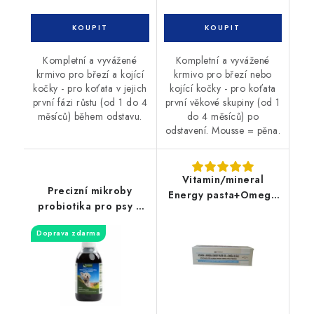
Kompletní a vyvážené
Kompletní a vyvážené
krmivo pro březí a kojící
krmivo pro březí nebo
kočky - pro koťata v jejich
kojící kočky - pro koťata
první fázi růstu (od 1 do 4
první věkové skupiny (od 1
měsíců) během odstavu.
do 4 měsíců) po
odstavení. Mousse = pěna.
Vitamin/mineral
Precizní mikroby
Energy pasta+Omega
probiotika pro psy a
6+Taurin kočka 50g
kočky 300ml
Doprava zdarma