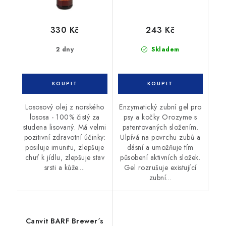
330 Kč
243 Kč
2 dny
Skladem
Lososový olej z norského
Enzymatický zubní gel pro
lososa - 100% čistý za
psy a kočky Orozyme s
studena lisovaný. Má velmi
patentovaných složením.
pozitivní zdravotní účinky:
Ulpívá na povrchu zubů a
posiluje imunitu, zlepšuje
dásní a umožňuje tím
chuť k jídlu, zlepšuje stav
působení aktivních složek.
srsti a kůže....
Gel rozrušuje existující
zubní...
Canvit BARF Brewer´s