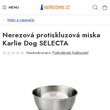
Přejít
Hleda
na
obsah
Misky a napaječky
PSI
Nerezová protiskluzová miska
KOČKY
Karlie Dog SELECTA
KONĚ
Podrobnosti hodnocení
Neohodnoceno
ANTIPARAZITIKA
PRO CHOVATELE
NA NEMOCI
KRÁLÍCI/HLODAVCI/PTÁCI