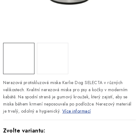
SLEVY
ZNAČKY
Ceník dopravy
Kontakty
Obchodní podmínky
Podmínky ochrany osobních údajů
Nerazová protiskluzová miska Karlie Dog SELECTA v různých
velikostech.
Kvalitní nerezová miska pro psy a kočky v moderním
kabátě. Na spodní straně je gumový kroužek, který zajistí, aby se
miska během krmení neposouvala po podložce. Nerezový materiál
je trvalý, odolný a hygienický.
Více informací