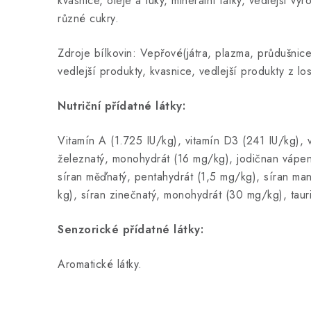
kvasnice, oleje a tuky, minerální látky, vedlejší vý
různé cukry.
Zdroje bílkovin: Vepřové(játra, plazma, průdušnice
vedlejší produkty, kvasnice, vedlejší produkty z lo
Nutriční přídatné látky:
Vitamín A (1.725 IU/kg), vitamín D3 (241 IU/kg), v
železnatý, monohydrát (16 mg/kg), jodičnan vápe
síran měďnatý, pentahydrát (1,5 mg/kg), síran m
kg), síran zinečnatý, monohydrát (30 mg/kg), tau
Senzorické přídatné látky:
Aromatické látky.