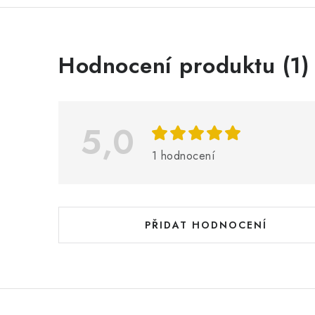
V
Hodnocení produktu (1)
ý
p
i
5,0
s
1 hodnocení
h
o
d
PŘIDAT HODNOCENÍ
n
o
c