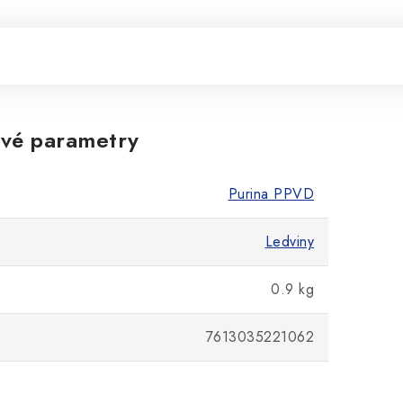
vé parametry
Purina PPVD
Ledviny
0.9 kg
7613035221062