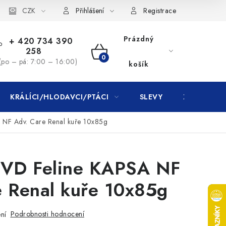
CZK
Přihlášení
Registrace
Prázdný
+ 420 734 390
258
NÁKUPNÍ
(po – pá: 7:00 – 16:00)
košík
KOŠÍK
KRÁLÍCI/HLODAVCI/PTÁCI
SLEVY
ZNAČKY
 NF Adv. Care Renal kuře 10x85g
PVD Feline KAPSA NF
e Renal kuře 10x85g
Podrobnosti hodnocení
ní