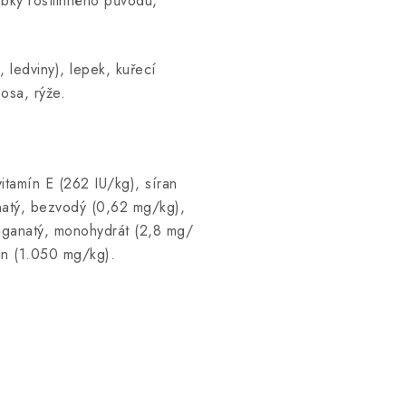
robky rostlinného původu,
, ledviny), lepek, kuřecí
sosa, rýže.
itamín E (262 IU/kg), síran
natý, bezvodý (0,62 mg/kg),
anganatý, monohydrát (2,8 mg/
rin (1.050 mg/kg).