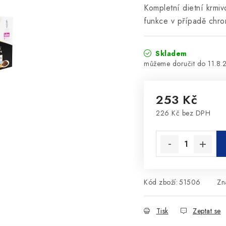
Kompletní dietní krmi
funkce v případě chro
Skladem
11.8.
253 Kč
226 Kč bez DPH
Měrná cena:
Kód zboží:
51506
Zn
Tisk
Zeptat se