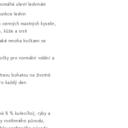
omáhá ulevit ledvinám
funkce ledvin
 cenných mastných kyselin,
 kůže a srsti
také mnoha kočkami se
očky pro normální vidění a
stravu bohatou na životně
pro každý den
ně 8 % kuřecího), ryby a
kty rostlinného původu,