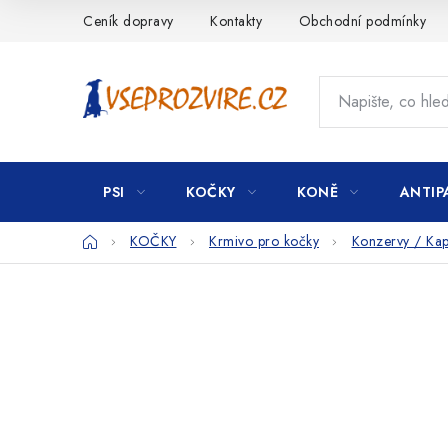
Přejít
Ceník dopravy
Kontakty
Obchodní podmínky
na
obsah
PSI
KOČKY
KONĚ
ANTIP
Domů
KOČKY
Krmivo pro kočky
Konzervy / Kap