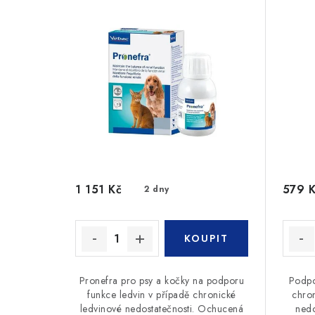
1 151 Kč
579 
2 dny
Pronefra pro psy a kočky na podporu
Podpo
funkce ledvin v případě chronické
chro
ledvinové nedostatečnosti. Ochucená
nedo