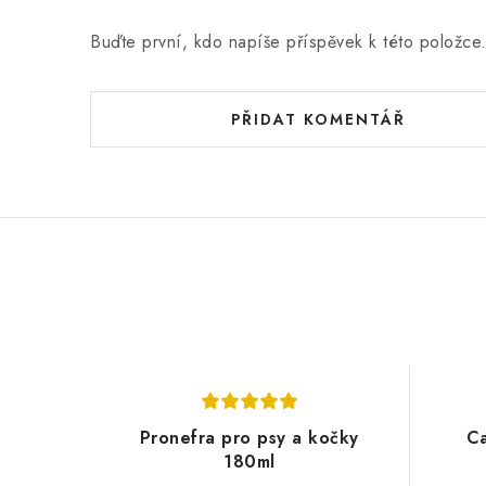
e
n
Buďte první, kdo napíše příspěvek k této položce
í
PŘIDAT KOMENTÁŘ
Pronefra pro psy a kočky
Ca
180ml