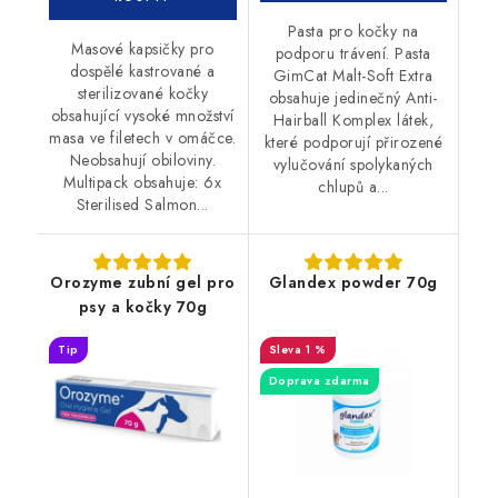
Pasta pro kočky na
Masové kapsičky pro
podporu trávení. Pasta
dospělé kastrované a
GimCat Malt-Soft Extra
sterilizované kočky
obsahuje jedinečný Anti-
obsahující vysoké množství
Hairball Komplex látek,
masa ve filetech v omáčce.
které podporují přirozené
Neobsahují obiloviny.
vylučování spolykaných
Multipack obsahuje: 6x
chlupů a...
Sterilised Salmon...
Orozyme zubní gel pro
Glandex powder 70g
psy a kočky 70g
Tip
1 %
Doprava zdarma