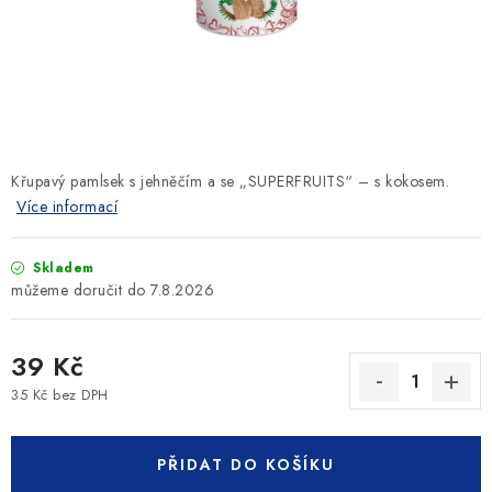
SLEVY
ZNAČKY
Ceník dopravy
Kontakty
Obchodní podmínky
Podmínky ochrany osobních údajů
Křupavý pamlsek s jehněčím a se „SUPERFRUITS“ – s kokosem.
Více informací
Skladem
7.8.2026
39 Kč
35 Kč bez DPH
Měrná cena:
PŘIDAT DO KOŠÍKU