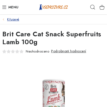
Přejít
Hleda
na
obsah
Křupavé
PSI
Brit Care Cat Snack Superfruits
KOČKY
Lamb 100g
KONĚ
Podrobnosti hodnocení
Neohodnoceno
ANTIPARAZITIKA
PRO CHOVATELE
NA NEMOCI
KRÁLÍCI/HLODAVCI/PTÁCI