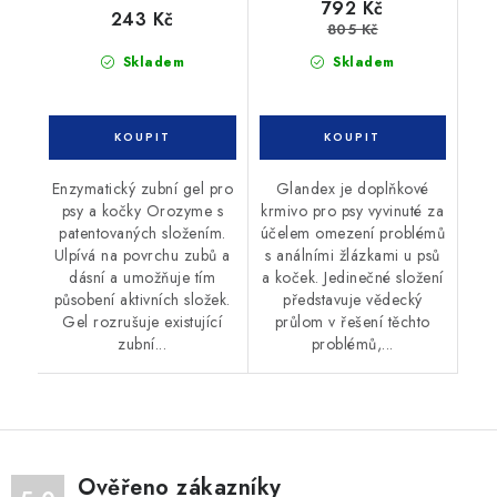
792 Kč
243 Kč
805 Kč
Skladem
Skladem
Enzymatický zubní gel pro
Glandex je doplňkové
psy a kočky Orozyme s
krmivo pro psy vyvinuté za
patentovaných složením.
účelem omezení problémů
Ulpívá na povrchu zubů a
s análními žlázkami u psů
dásní a umožňuje tím
a koček. Jedinečné složení
působení aktivních složek.
představuje vědecký
Gel rozrušuje existující
průlom v řešení těchto
zubní...
problémů,...
Ověřeno zákazníky