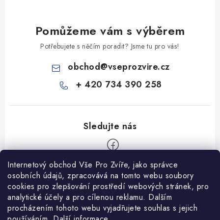
Pomůžeme vám s výběrem
Potřebujete s něčím poradit? Jsme tu pro vás!
obchod
@
vseprozvire.cz
+ 420 734 390 258
Internetový obchod Vše Pro Zvíře, jako správce
Z
osobních údajů, zpracovává na tomto webu soubory
á
cookies pro zlepšování prostředí webových stránek, pro
Informace pro Vás
analytické účely a pro cílenou reklamu. Dalším
p
procházením tohoto webu vyjadřujete souhlas s jejich
a
Ceník dopravy
používáním.
Další informace