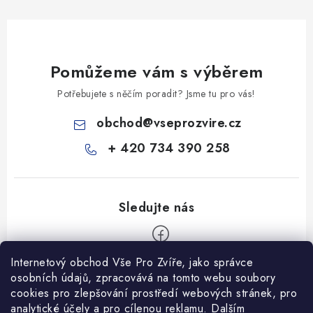
Pomůžeme vám s výběrem
Potřebujete s něčím poradit? Jsme tu pro vás!
obchod
@
vseprozvire.cz
+ 420 734 390 258
Internetový obchod Vše Pro Zvíře, jako správce
Z
osobních údajů, zpracovává na tomto webu soubory
á
cookies pro zlepšování prostředí webových stránek, pro
Informace pro Vás
analytické účely a pro cílenou reklamu. Dalším
p