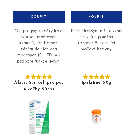
Gel pro psy a kočky trpící
Pasta UrolSyn snižuje vznik
tvorbou močových
struvitů a pomáhá
kamenů, syndromem
rozpouštět existující
zánětu dolních cest
močové kameny.
močových (FLUTD) a k
podpoře funkce ledvin.
Alavis Sanicell pro psy
Ipakitine 60g
a kočky 60cps