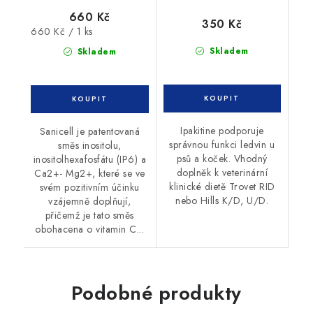
660 Kč
350 Kč
Měrná
660 Kč / 1 ks
cena:
Skladem
Skladem
Ipakitine podporuje
Sanicell je patentovaná
správnou funkci ledvin u
směs inositolu,
psů a koček. Vhodný
inositolhexafosfátu (IP6) a
doplněk k veterinární
Ca2+- Mg2+, které se ve
klinické dietě Trovet RID
svém pozitivním účinku
nebo Hills K/D, U/D.
vzájemně doplňují,
přičemž je tato směs
obohacena o vitamin C...
Podobné produkty