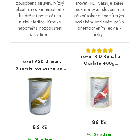
způsobená struvity. Nízký
Trovet RID. Snižuje zátěž
obsah draslíku napomáhá
ledvin a svým složením je
k udržení pH moči na
přizpůsobeno specifickým
nízké hladině. Krmivo
potřebám potřebám psů s
napomáhá rozpouštění
onemocněním ledvin -
struvitů a...
nízký...
Trovet RID Renal a
Trovet ASD Urinary
Oxalate 400g
Struvite konzerva pes
konzerva pes
400g
86 Kč
86 Kč
Skladem
Skladem