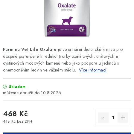
SLEVY
ZNAČKY
Ceník dopravy
Kontakty
Obchodní podmínky
Podmínky ochrany osobních údajů
Farmina Vet Life Oxalate
je veterinární dietetické krmivo pro
dospělé psy určené k redukci tvorby oxalátových, urátových a
cystinových močových kamenů nebo jako podpora u jedinců s
onemocněním ledvin ve vážném stádiu.
Více informací
Skladem
10.8.2026
468 Kč
418 Kč bez DPH
Měrná cena: