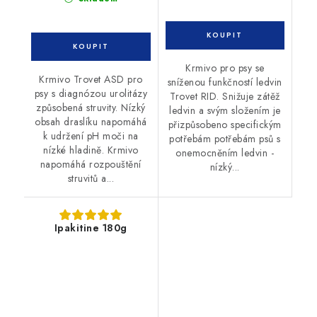
Krmivo pro psy se
Krmivo Trovet ASD pro
sníženou funkčností ledvin
psy s diagnózou urolitázy
Trovet RID. Snižuje zátěž
způsobená struvity. Nízký
ledvin a svým složením je
obsah draslíku napomáhá
přizpůsobeno specifickým
k udržení pH moči na
potřebám potřebám psů s
nízké hladině. Krmivo
onemocněním ledvin -
napomáhá rozpouštění
nízký...
struvitů a...
Ipakitine 180g