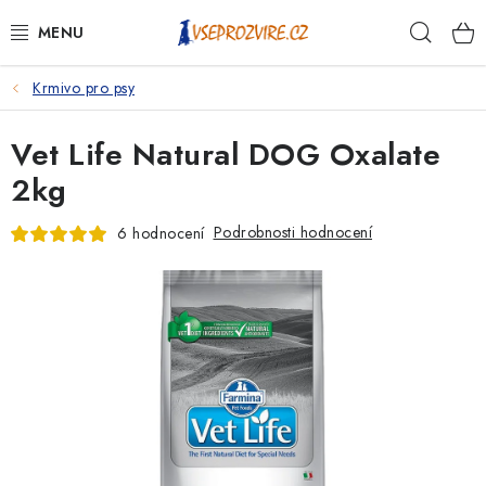
Přejít
Hleda
na
obsah
Krmivo pro psy
PSI
Vet Life Natural DOG Oxalate
KOČKY
2kg
KONĚ
Podrobnosti hodnocení
6 hodnocení
ANTIPARAZITIKA
PRO CHOVATELE
NA NEMOCI
KRÁLÍCI/HLODAVCI/PTÁCI