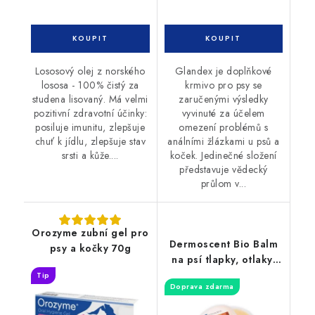
Lososový olej z norského
Glandex je doplňkové
lososa - 100% čistý za
krmivo pro psy se
studena lisovaný. Má velmi
zaručenými výsledky
pozitivní zdravotní účinky:
vyvinuté za účelem
posiluje imunitu, zlepšuje
omezení problémů s
chuť k jídlu, zlepšuje stav
análními žlázkami u psů a
srsti a kůže....
koček. Jedinečné složení
představuje vědecký
průlom v...
Orozyme zubní gel pro
Dermoscent Bio Balm
psy a kočky 70g
na psí tlapky, otlaky,
nos 50ml
Tip
Doprava zdarma