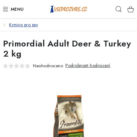
Přejít
Hleda
na
obsah
Krmivo pro psy
PSI
Primordial Adult Deer & Turkey
KOČKY
2 kg
KONĚ
Podrobnosti hodnocení
Neohodnoceno
ANTIPARAZITIKA
PRO CHOVATELE
NA NEMOCI
KRÁLÍCI/HLODAVCI/PTÁCI