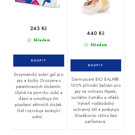
243 Kč
440 Kč
Skladem
Skladem
Enzymatický zubní gel pro
Dermoscent BIO BALM®:
psy a kočky Orozyme s
100% přírodní balzám pro
patentovaných složením.
psy na ochranu tlapek,
Ulpívá na povrchu zubů a
suchého čumáku a otlaků.
dásní a umožňuje tím
Vytváří voděodolný
působení aktivních složek.
ochranný štít a poskytuje
Gel rozrušuje existující
hloubkovou výživu bez
zubní...
parfemace.