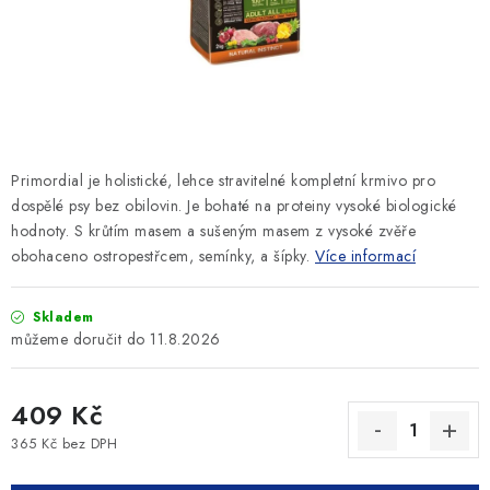
SLEVY
ZNAČKY
Ceník dopravy
Kontakty
Obchodní podmínky
Podmínky ochrany osobních údajů
Primordial je holistické, lehce stravitelné kompletní krmivo pro
dospělé psy bez obilovin. Je bohaté na proteiny vysoké biologické
hodnoty. S krůtím masem a sušeným masem z vysoké zvěře
obohaceno ostropestřcem, semínky, a šípky.
Více informací
Skladem
11.8.2026
409 Kč
365 Kč bez DPH
Měrná cena: