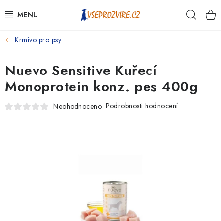
Přejít
Hleda
na
obsah
Krmivo pro psy
PSI
Nuevo Sensitive Kuřecí
KOČKY
Monoprotein konz. pes 400g
KONĚ
Podrobnosti hodnocení
Neohodnoceno
ANTIPARAZITIKA
PRO CHOVATELE
NA NEMOCI
KRÁLÍCI/HLODAVCI/PTÁCI