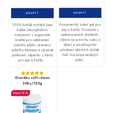
Enzymatický zubní gel pro
100% hnědá mořská řasa
psy a kočky Orozyme s
Kelpa (Ascophyllum
patentovaných složením.
nodosum) v organické
Ulpívá na povrchu zubů a
kvalitě pro odstranění
dásní a umožňuje tím
zubního plaku, prevenci
působení aktivních složek.
zubního kamene a výrazné
Gel rozrušuje existující
potlačení zápachu z tlamy
zubní...
pro psy a kočky....
Glandex soft chews
30ks/120g
10 %