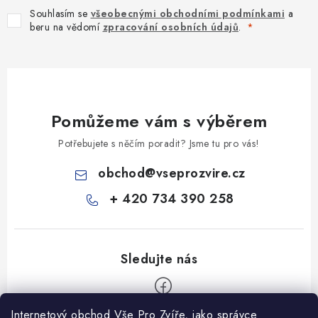
Souhlasím se
všeobecnými obchodními podmínkami
a
beru na vědomí
zpracování osobních údajů
.
Pomůžeme vám s výběrem
Potřebujete s něčím poradit? Jsme tu pro vás!
obchod
@
vseprozvire.cz
+ 420 734 390 258
Internetový obchod Vše Pro Zvíře, jako správce