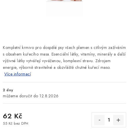
SLEVY
ZNAČKY
Ceník dopravy
Kontakty
Obchodní podmínky
Podmínky ochrany osobních údajů
Kompletní krmivo pro dospělé psy všech plemen s citlivým zažíváním
s obsahem kuřecího masa. Esenciální látky, vitamíny, minerály a další
výživné látky vytvářejí vyváženou, komplexní stravu. Zdrojem
energie, výborně stravitelné a obzvláště chutné kuřecí maso.
Více informací
2 dny
12.8.2026
62 Kč
55 Kč bez DPH
Měrná cena: