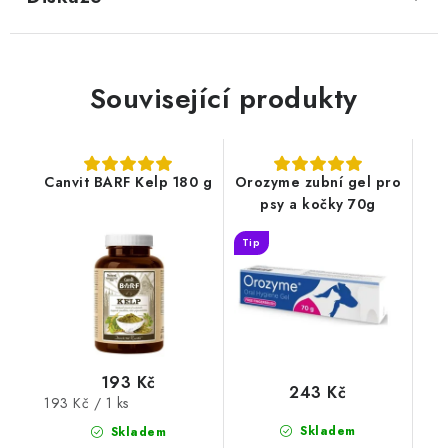
Související produkty
Canvit BARF Kelp 180 g
Orozyme zubní gel pro
psy a kočky 70g
Tip
193 Kč
243 Kč
Měrná
193 Kč / 1 ks
cena:
Skladem
Skladem