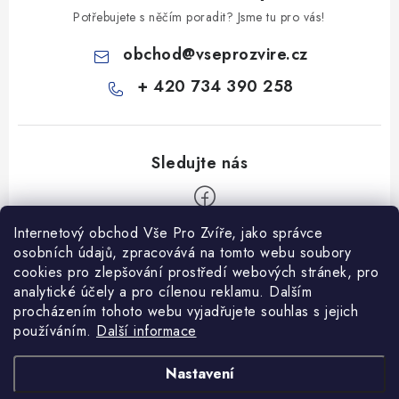
Potřebujete s něčím poradit? Jsme tu pro vás!
obchod
@
vseprozvire.cz
+ 420 734 390 258
Internetový obchod Vše Pro Zvíře, jako správce
Z
osobních údajů, zpracovává na tomto webu soubory
á
cookies pro zlepšování prostředí webových stránek, pro
Informace pro Vás
p
analytické účely a pro cílenou reklamu. Dalším
procházením tohoto webu vyjadřujete souhlas s jejich
a
Ceník dopravy
používáním.
Další informace
t
Kontakty
í
Obchodní podmínky
Heuréka recenze
VseProZvire.cz 2011-2024
Nastavení
VetPlus
Obchodní podmínky