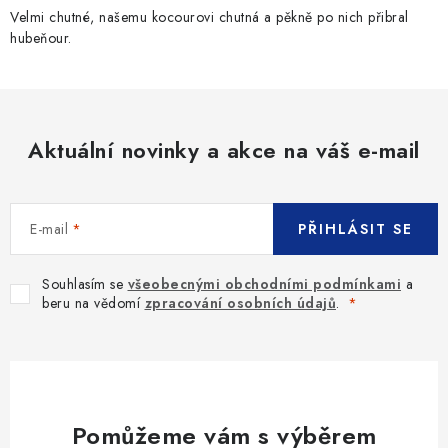
Velmi chutné, našemu kocourovi chutná a pěkně po nich přibral
hubeňour.
Aktuální novinky a akce na váš e-mail
E-mail
PŘIHLÁSIT SE
Souhlasím se
všeobecnými obchodními podmínkami
a
beru na vědomí
zpracování osobních údajů
.
Pomůžeme vám s výběrem