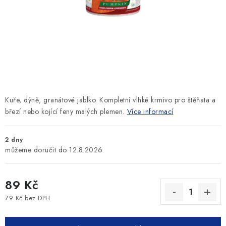
SLEVY
ZNAČKY
Ceník dopravy
Kontakty
Obchodní podmínky
Podmínky ochrany osobních údajů
Kuře, dýně, granátové jablko. Kompletní vlhké krmivo pro štěňata a
březí nebo kojící feny malých plemen.
Více informací
2 dny
12.8.2026
89 Kč
79 Kč bez DPH
Měrná cena: