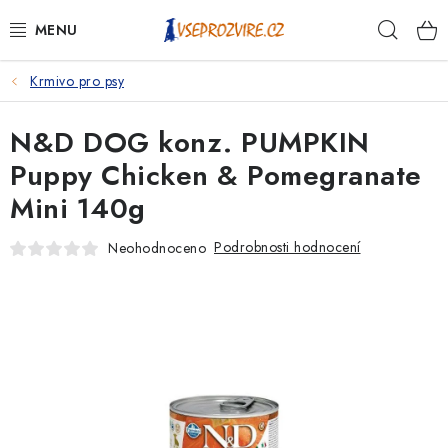
Přejít
Hleda
na
obsah
Krmivo pro psy
PSI
N&D DOG konz. PUMPKIN
KOČKY
Puppy Chicken & Pomegranate
KONĚ
Mini 140g
ANTIPARAZITIKA
Podrobnosti hodnocení
Neohodnoceno
PRO CHOVATELE
NA NEMOCI
KRÁLÍCI/HLODAVCI/PTÁCI