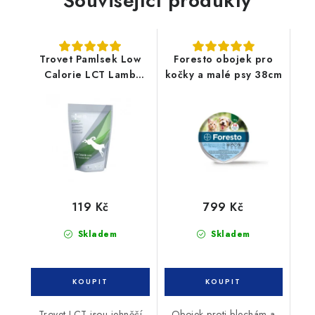
Související produkty
Trovet Pamlsek Low
Foresto obojek pro
Calorie LCT Lamb
kočky a malé psy 38cm
400g
119 Kč
799 Kč
Skladem
Skladem
Trovet LCT jsou jehněčí
Obojek proti blechám a