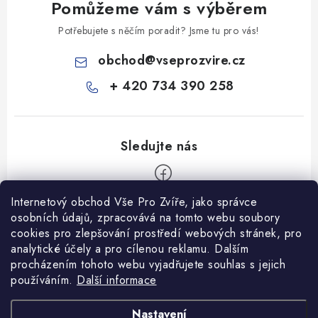
Pomůžeme vám s výběrem
Potřebujete s něčím poradit? Jsme tu pro vás!
obchod
@
vseprozvire.cz
+ 420 734 390 258
Internetový obchod Vše Pro Zvíře, jako správce
Z
osobních údajů, zpracovává na tomto webu soubory
á
cookies pro zlepšování prostředí webových stránek, pro
Informace pro Vás
analytické účely a pro cílenou reklamu. Dalším
p
procházením tohoto webu vyjadřujete souhlas s jejich
a
Ceník dopravy
používáním.
Další informace
t
Kontakty
í
Obchodní podmínky
Heuréka recenze
VseProZvire.cz 2011-2024
Nastavení