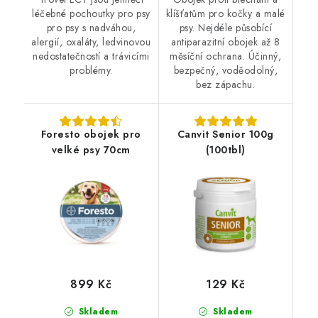
léčebné pochoutky pro psy
klíšťatům pro kočky a malé
pro psy s nadváhou,
psy. Nejdéle působící
alergií, oxaláty, ledvinovou
antiparazitní obojek až 8
nedostatečností a trávicími
měsíční ochrana. Účinný,
problémy.
bezpečný, voděodolný,
bez zápachu.
Foresto obojek pro
Canvit Senior 100g
velké psy 70cm
(100tbl)
899 Kč
129 Kč
Skladem
Skladem