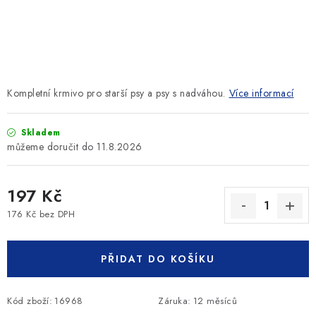
SLEVY
ZNAČKY
Ceník dopravy
Kontakty
Obchodní podmínky
Kompletní krmivo pro starší psy a psy s nadváhou.
Více informací
Podmínky ochrany osobních údajů
Skladem
11.8.2026
197 Kč
176 Kč bez DPH
Měrná cena:
PŘIDAT DO KOŠÍKU
Kód zboží:
16968
Záruka
:
12 měsíců