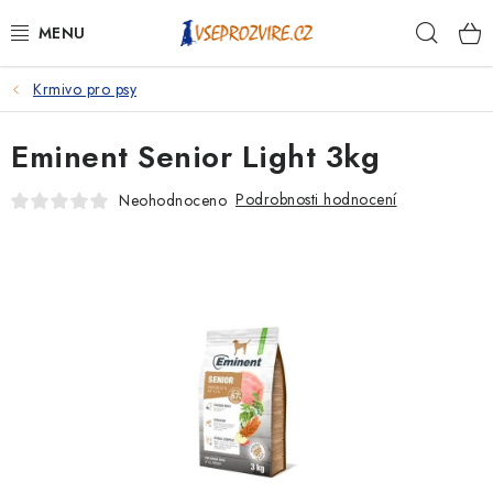
Přejít
Hleda
na
obsah
Krmivo pro psy
PSI
Eminent Senior Light 3kg
KOČKY
Podrobnosti hodnocení
Neohodnoceno
KONĚ
ANTIPARAZITIKA
PRO CHOVATELE
NA NEMOCI
KRÁLÍCI/HLODAVCI/PTÁCI