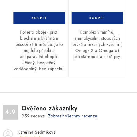
Foresto obojek proti
Komplex vitamínů,
blechám a klíšťatům
aminokyselin, stopových
působí až 8 měsíců. Je to
prvků a mastných kyselin (
nejdéle působící
Omega-3 a Omega-6)
antiparazitní obojek.
pro stárnoucí a staré psy.
Účinný, bezpečný,
voděodolný, bez zápachu.
Ověřeno zákazníky
4.9
959
recenzí.
Zobrazit všechny recenze
Kateřina Sedmikova