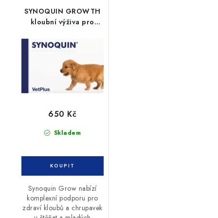
SYNOQUIN GROWTH
kloubní výživa pro
štěňata 60tbl
650 Kč
Skladem
Synoquin Grow nabízí
komplexní podporu pro
zdraví kloubů a chrupavek
u štěňat a mladých