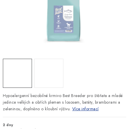
SLEVY
ZNAČKY
Ceník dopravy
Kontakty
Obchodní podmínky
Podmínky ochrany osobních údajů
Hypoalergenní bezobilné krmivo Best Breeder pro štěňata a mladé
jedince velkých a obřích plemen s lososem, batáty, bramborami a
zeleninou, doplněno o kloubní výživu.
Více informací
2 dny