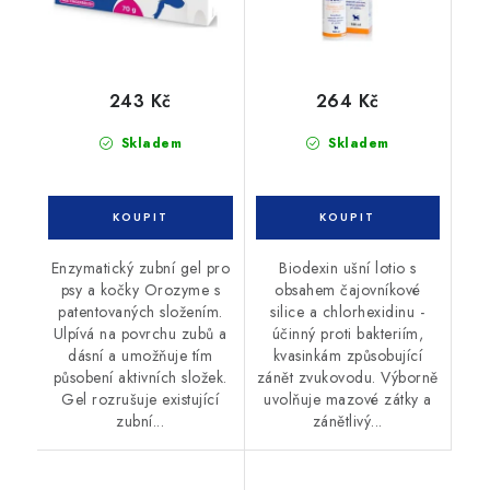
243 Kč
264 Kč
Skladem
Skladem
Enzymatický zubní gel pro
Biodexin ušní lotio s
psy a kočky Orozyme s
obsahem čajovníkové
patentovaných složením.
silice a chlorhexidinu -
Ulpívá na povrchu zubů a
účinný proti bakteriím,
dásní a umožňuje tím
kvasinkám způsobující
působení aktivních složek.
zánět zvukovodu. Výborně
Gel rozrušuje existující
uvolňuje mazové zátky a
zubní...
zánětlivý...