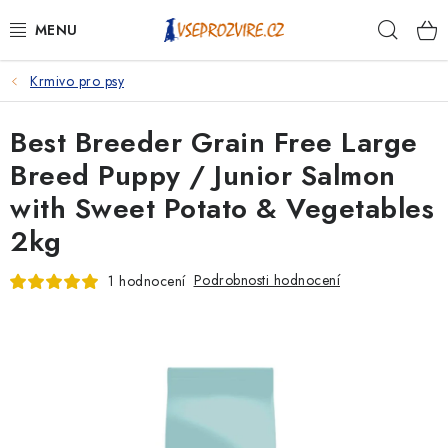
Přejít
Hleda
na
obsah
Krmivo pro psy
PSI
Best Breeder Grain Free Large
KOČKY
Breed Puppy / Junior Salmon
KONĚ
with Sweet Potato & Vegetables
2kg
ANTIPARAZITIKA
Podrobnosti hodnocení
1 hodnocení
PRO CHOVATELE
NA NEMOCI
KRÁLÍCI/HLODAVCI/PTÁCI