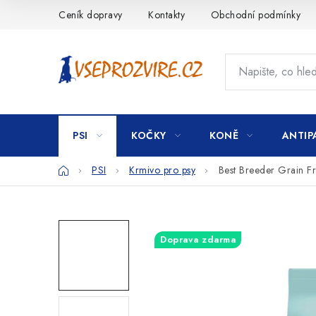
Přejít
Ceník dopravy
Kontakty
Obchodní podmínky
na
obsah
PSI
KOČKY
KONĚ
ANTIP
Domů
PSI
Krmivo pro psy
Best Breeder Grain F
Doprava zdarma