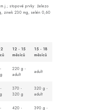
 m.j.; stopové prvky: železo
, zinek 230 mg, selén 0,60
12
12 - 15
15 - 18
ců
měsíců
měsíců
-
220 g -
adult
 g
adult
-
370 -
320 g -
g
320 g
adult
-
420 -
390 g -