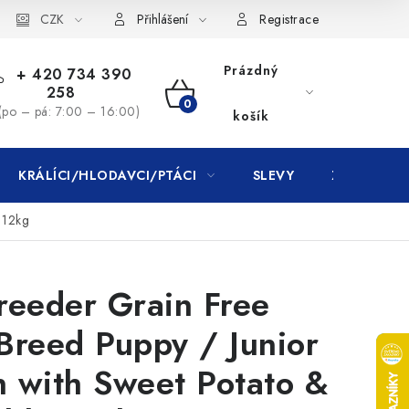
CZK
Přihlášení
Registrace
Prázdný
+ 420 734 390
258
NÁKUPNÍ
(po – pá: 7:00 – 16:00)
košík
KOŠÍK
KRÁLÍCI/HLODAVCI/PTÁCI
SLEVY
ZNAČKY
 12kg
reeder Grain Free
Breed Puppy / Junior
 with Sweet Potato &