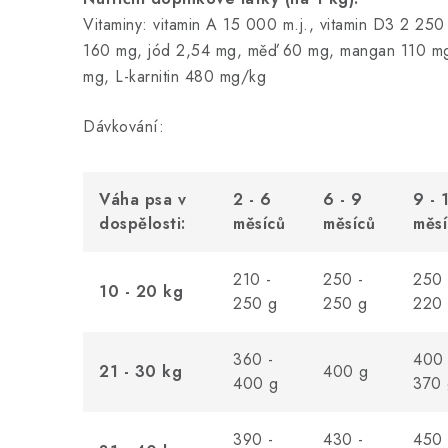
Vitaminy: vitamin A 15 000 m.j., vitamin D3 2 250
160 mg, jód 2,54 mg, měď 60 mg, mangan 110 mg
mg, L-karnitin 480 mg/kg
Dávkování:
Váha psa v
2 - 6
6 - 9
9 - 
dospělosti:
měsíců
měsíců
měsí
210 -
250 -
250 
10 - 20 kg
250 g
250 g
220
360 -
400 
21 - 30 kg
400 g
400 g
370 
390 -
430 -
450 