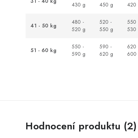
31 - 40 kg
430 g
450 g
420
480 -
520 -
550 
41 - 50 kg
520 g
550 g
530
550 -
590 -
620 
51 - 60 kg
590 g
620 g
600
V
Hodnocení produktu (2)
ý