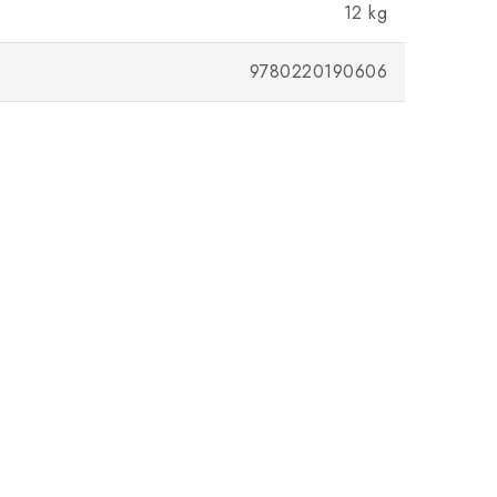
12 kg
9780220190606