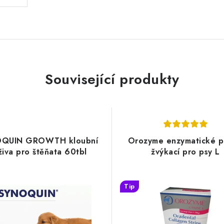
Související produkty
QUIN GROWTH kloubní
Orozyme enzymatické p
živa pro štěňata 60tbl
žvýkací pro psy L
Tip