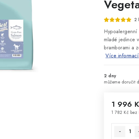
Vegeta
2 
Hypoalergenní 
mladé jedince v
bramborami a ze
Více informací
2 dny
1 996 
1 782 Kč bez
Měrná cena