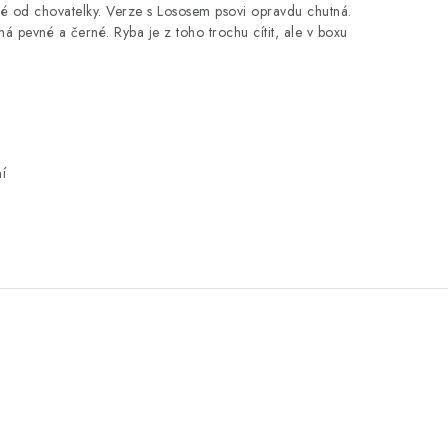
 od chovatelky. Verze s Lososem psovi opravdu chutná.
á pevné a černé. Ryba je z toho trochu cítit, ale v boxu
í