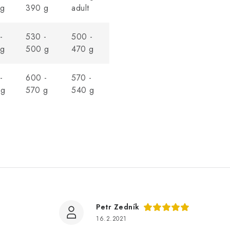
 g
390 g
adult
-
530 -
500 -
 g
500 g
470 g
-
600 -
570 -
 g
570 g
540 g
Petr Zedník
16.2.2021