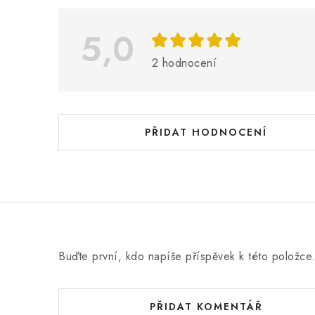
p
i
5,0
s
2 hodnocení
h
o
d
PŘIDAT HODNOCENÍ
n
o
c
e
n
Buďte první, kdo napíše příspěvek k této položce
í
PŘIDAT KOMENTÁŘ