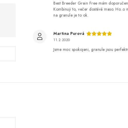
Best Breeder Grain Free mám doporučené
Kombinuji to, večer dostává maso. Ho..o m
na granule je to ok.
Martina Purová
11.2.2020
Jsme moc spokojeni, granule jsou perfektn
.