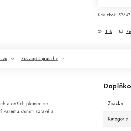
Kód zboží:
57347
Tisk
Ze
kuze
Související produkty
Doplňko
Značka
ých a obřích plemen se
tí vašemu štěněti zdravé a
Kategorie