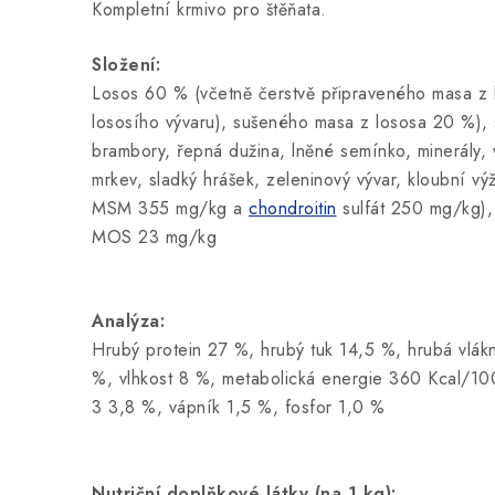
Kompletní krmivo pro štěňata.
Složení:
Losos 60 % (včetně čerstvě připraveného masa z 
lososího vývaru), sušeného masa z lososa 20 %),
brambory, řepná dužina, lněné semínko, minerály,
mrkev, sladký hrášek, zeleninový vývar, kloubní výž
MSM 355 mg/kg a
chondroitin
sulfát 250 mg/kg),
MOS 23 mg/kg
Analýza:
Hrubý protein 27 %, hrubý tuk 14,5 %, hrubá vlák
%, vlhkost 8 %, metabolická energie 360 Kcal/
3 3,8 %, vápník 1,5 %, fosfor 1,0 %
Nutriční doplňkové látky (na 1 kg):