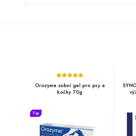
Orozyme zubní gel pro psy a
SYNO
kočky 70g
vý
Tip