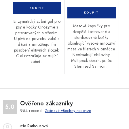
Enzymatický zubní gel pro
Masové kapsičky pro
psy a kočky Orozyme s
dospělé kastrované a
patentovaných složením.
sterilizované kočky
Ulpívá na povrchu zubů a
obsahující vysoké množství
dásní a umožňuje tím
masa ve filetech v omáčce.
působení aktivních složek.
Neobsahují obiloviny.
Gel rozrušuje existující
Multipack obsahuje: 6x
zubní...
Sterilised Salmon...
Ověřeno zákazníky
5.0
954
recenzí.
Zobrazit všechny recenze
Lucie Rathousová