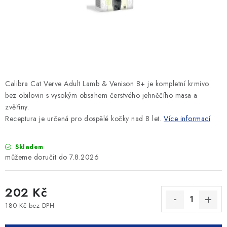
SLEVY
ZNAČKY
Ceník dopravy
Kontakty
Obchodní podmínky
Podmínky ochrany osobních údajů
Calibra Cat Verve Adult Lamb & Venison 8+ je kompletní krmivo
bez obilovin s vysokým obsahem čerstvého jehněčího masa a
zvěřiny.
Receptura je určená pro dospělé kočky nad 8 let.
Více informací
Skladem
7.8.2026
202 Kč
180 Kč bez DPH
Měrná cena: