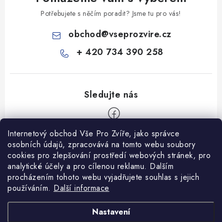
Potřebujete s něčím poradit? Jsme tu pro vás!
obchod
@
vseprozvire.cz
+ 420 734 390 258
Internetový obchod Vše Pro Zvíře, jako správce
Z
osobních údajů, zpracovává na tomto webu soubory
á
cookies pro zlepšování prostředí webových stránek, pro
Informace pro Vás
p
analytické účely a pro cílenou reklamu. Dalším
procházením tohoto webu vyjadřujete souhlas s jejich
a
Ceník dopravy
používáním.
Další informace
t
Kontakty
í
Obchodní podmínky
Heuréka recenze
VseProZvire.cz 2011-2024
Nastavení
VetPlus
Obchodní podmínky