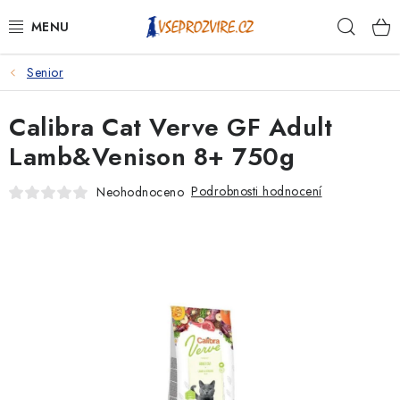
Přejít
Hleda
na
obsah
Senior
PSI
Calibra Cat Verve GF Adult
KOČKY
Lamb&Venison 8+ 750g
KONĚ
Podrobnosti hodnocení
Neohodnoceno
ANTIPARAZITIKA
PRO CHOVATELE
NA NEMOCI
KRÁLÍCI/HLODAVCI/PTÁCI