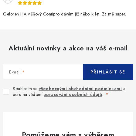
Geloren HA višňový Contipro dávám již několik let. Za mě super.
Aktuální novinky a akce na váš e-mail
E-mail
PŘIHLÁSIT SE
Souhlasím se
všeobecnými obchodními podmínkami
a
beru na vědomí
zpracování osobních údajů
.
Pomůžeme vám s výběrem