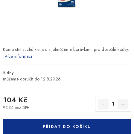
SLEVY
ZNAČKY
Ceník dopravy
Kontakty
Obchodní podmínky
Podmínky ochrany osobních údajů
Kompletní suché krmivo s jehněčím a borůvkami pro dospělé kočky.
Více informací
2 dny
12.8.2026
104 Kč
93 Kč bez DPH
Měrná cena:
PŘIDAT DO KOŠÍKU