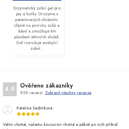
Enzymatický zubní gel pro
psy a kočky Orozyme s
patentovaných složením.
Ulpívá na povrchu zubů a
dásní a umožňuje tím
působení aktivních složek.
Gel rozrušuje existující
zubní...
Ověřeno zákazníky
4.9
959
recenzí.
Zobrazit všechny recenze
Kateřina Sedmikova
Velmi chutné, našemu kocourovi chutná a pěkně po nich přibral