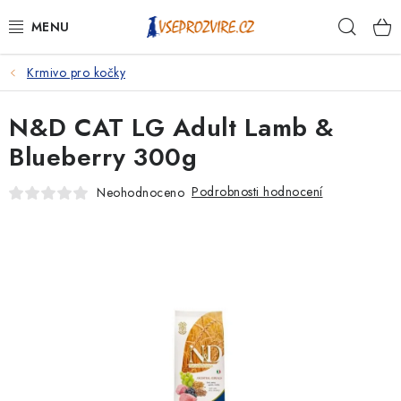
Přejít
Hleda
na
obsah
Krmivo pro kočky
PSI
N&D CAT LG Adult Lamb &
KOČKY
Blueberry 300g
KONĚ
Podrobnosti hodnocení
Neohodnoceno
ANTIPARAZITIKA
PRO CHOVATELE
NA NEMOCI
KRÁLÍCI/HLODAVCI/PTÁCI