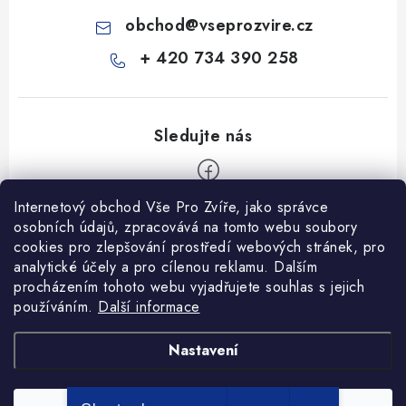
obchod
@
vseprozvire.cz
+ 420 734 390 258
Internetový obchod Vše Pro Zvíře, jako správce
Z
osobních údajů, zpracovává na tomto webu soubory
á
cookies pro zlepšování prostředí webových stránek, pro
Informace pro Vás
p
analytické účely a pro cílenou reklamu. Dalším
procházením tohoto webu vyjadřujete souhlas s jejich
a
Ceník dopravy
používáním.
Další informace
t
Kontakty
í
Obchodní podmínky
Heuréka recenze
VseProZvire.cz 2011-2024
Nastavení
VetPlus
Obchodní podmínky
Podmínky ochrany osobních údajů