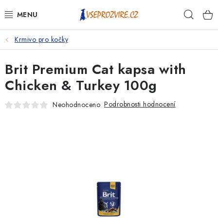
Přejít
Hleda
na
obsah
Krmivo pro kočky
PSI
Brit Premium Cat kapsa with
KOČKY
Chicken & Turkey 100g
KONĚ
Podrobnosti hodnocení
Neohodnoceno
ANTIPARAZITIKA
PRO CHOVATELE
NA NEMOCI
KRÁLÍCI/HLODAVCI/PTÁCI