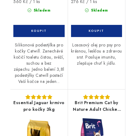
Měrná
Měrná
560 Kč / 1 ks
276 Kč / 1 ks
cena:
cena:
Skladem
Skladem
Silikonová podestýlka pro
Lososový olej pro psy pro
kočky Catwill. Zanechává
krásnou, lesklou a zdravou
kočičí toaletu čistou, svěží,
srst. Posiluje imunitu,
suchou a bez
zlepšuje chuť k jídlu.
zápachu. Jedno balení 3,8l
podestýlky Catwill postačí
Vaší kočce na jeden...
Essential Jaguar krmivo
Brit Premium Cat by
pro kočky 3kg
Nature Adult Chicken
8kg