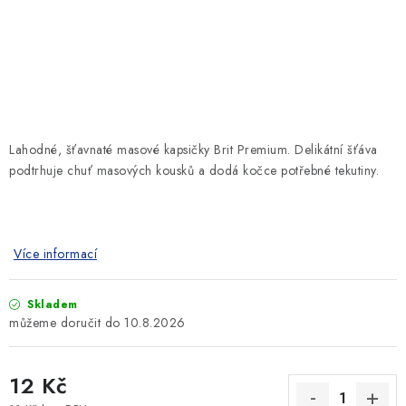
SLEVY
ZNAČKY
Ceník dopravy
Kontakty
Obchodní podmínky
Podmínky ochrany osobních údajů
Lahodné, šťavnaté masové kapsičky Brit Premium. Delikátní šťáva
podtrhuje chuť masových kousků a dodá kočce potřebné tekutiny.
Více informací
Skladem
10.8.2026
12 Kč