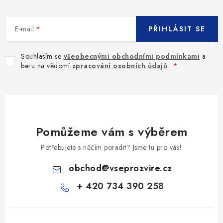
E-mail
PŘIHLÁSIT SE
Souhlasím se
všeobecnými obchodními podmínkami
a
beru na vědomí
zpracování osobních údajů
.
Pomůžeme vám s výběrem
Potřebujete s něčím poradit? Jsme tu pro vás!
obchod
@
vseprozvire.cz
+ 420 734 390 258