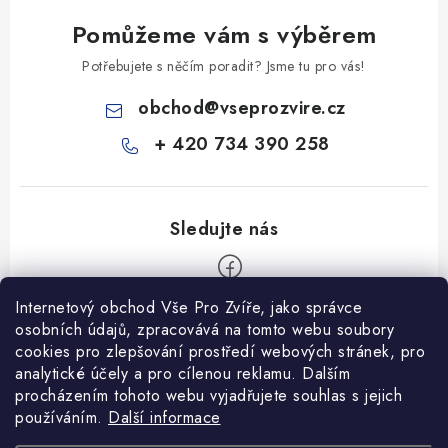
Pomůžeme vám s výběrem
Potřebujete s něčím poradit? Jsme tu pro vás!
obchod
@
vseprozvire.cz
+ 420 734 390 258
Internetový obchod Vše Pro Zvíře, jako správce
Z
osobních údajů, zpracovává na tomto webu soubory
á
cookies pro zlepšování prostředí webových stránek, pro
Informace pro Vás
analytické účely a pro cílenou reklamu. Dalším
p
procházením tohoto webu vyjadřujete souhlas s jejich
a
Ceník dopravy
používáním.
Další informace
t
Kontakty