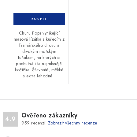
Churu Pops vynikající
masová lízátka s kuřecím z
farmářského chovu a
divokým mořským
tuňákem, na kterých si
pochutná i ta nejmlsnější
kočička. Šťavnaté, měkké
a extra lahodné...
Ověřeno zákazníky
4.9
959
recenzí.
Zobrazit všechny recenze