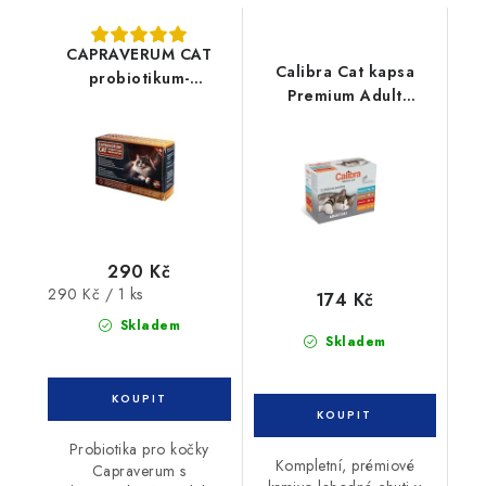
CAPRAVERUM CAT
Calibra Cat kapsa
probiotikum-
Premium Adult
prebiotikum 30tbl
Multipack 12x100g
290 Kč
Měrná
290 Kč / 1 ks
174 Kč
cena:
Skladem
Skladem
Probiotika pro kočky
Kompletní, prémiové
Capraverum s