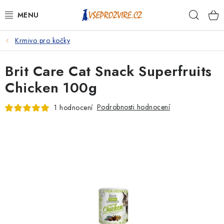
Přejít
Hleda
na
obsah
Krmivo pro kočky
PSI
Brit Care Cat Snack Superfruits
KOČKY
Chicken 100g
KONĚ
Podrobnosti hodnocení
1 hodnocení
ANTIPARAZITIKA
PRO CHOVATELE
NA NEMOCI
KRÁLÍCI/HLODAVCI/PTÁCI