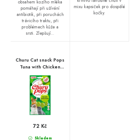
krmivo lahodné chuti v
obsahem kozího mléka
mixu kapsiček pro dospělé
pomáhají při užívání
kočky.
antibiotik, při poruchách
trávicího traktu, při
problémech kůže a
srsti. Zlepšují...
Churu Cat snack Pops
Tuna with Chicken
4x15g
72 Kč
Skladem