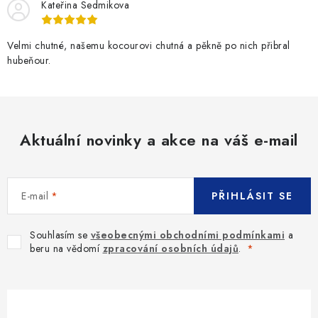
Kateřina Sedmikova
Velmi chutné, našemu kocourovi chutná a pěkně po nich přibral
hubeňour.
Aktuální novinky a akce na váš e-mail
E-mail
PŘIHLÁSIT SE
Souhlasím se
všeobecnými obchodními podmínkami
a
beru na vědomí
zpracování osobních údajů
.