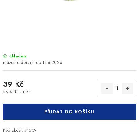
SLEVY
ZNAČKY
Ceník dopravy
Kontakty
Obchodní podmínky
Podmínky ochrany osobních údajů
Skladem
11.8.2026
39 Kč
35 Kč bez DPH
Měrná cena:
PŘIDAT DO KOŠÍKU
Kód zboží:
54609