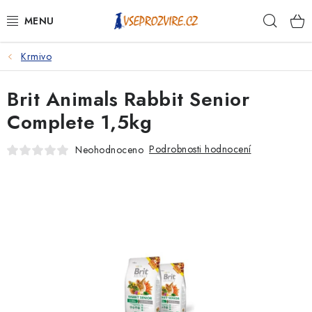
Přejít
Hleda
na
obsah
Krmivo
PSI
Brit Animals Rabbit Senior
KOČKY
Complete 1,5kg
KONĚ
Podrobnosti hodnocení
Neohodnoceno
ANTIPARAZITIKA
PRO CHOVATELE
NA NEMOCI
KRÁLÍCI/HLODAVCI/PTÁCI