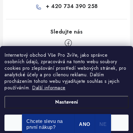
+ 420 734 390 258
Internetový obchod Vše Pro Zvíře, jako správce
Z
osobních údajů, zpracovává na tomto webu soubory
á
cookies pro zlepšování prostředí webových stránek, pro
Informace pro Vás
p
analytické účely a pro cílenou reklamu. Dalším
procházením tohoto webu vyjadřujete souhlas s jejich
a
Ceník dopravy
používáním.
Další informace
t
Kontakty
í
Obchodní podmínky
Heuréka recenze
VseProZvire.cz 2011-2024
Nastavení
VetPlus
Obchodní podmínky
Podmínky ochrany osobních údajů
Chcete slevu na
Souhlasím
Copyright 2026
Vše Pro Zvíře
. Všechna práva vyhrazena.
ANO
NE
první nákup?
Vytvořil Shoptet Premium