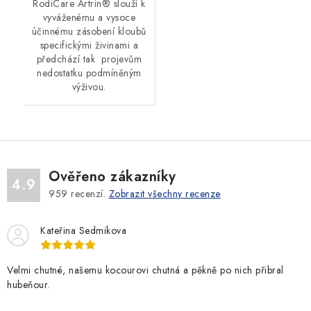
RodiCare Artrin® slouží k
vyváženému a vysoce
účinnému zásobení kloubů
specifickými živinami a
předchází tak projevům
nedostatku podmíněným
výživou.
Ověřeno zákazníky
4.9
959
recenzí.
Zobrazit všechny recenze
Kateřina Sedmikova
Velmi chutné, našemu kocourovi chutná a pěkně po nich přibral
hubeňour.