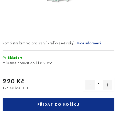
SLEVY
ZNAČKY
Ceník dopravy
Kontakty
Obchodní podmínky
Podmínky ochrany osobních údajů
kompletní krmivo pro starší králíky (+4 roky).
Více informací
Skladem
11.8.2026
220 Kč
196 Kč bez DPH
Měrná cena:
PŘIDAT DO KOŠÍKU