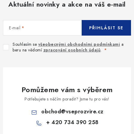
Aktuální novinky a akce na váš e-mail
E-mail
PŘIHLÁSIT SE
Souhlasím se
všeobecnými obchodními podmínkami
a
beru na vědomí
zpracování osobních údajů
.
Pomůžeme vám s výběrem
Potřebujete s něčím poradit? Jsme tu pro vás!
obchod
@
vseprozvire.cz
+ 420 734 390 258