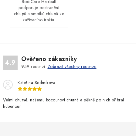
RodiCare Hairball
podporuje odstranění
chlupů a smotků chlupů ze
zažívacího traktu.
Ověřeno zákazníky
4.9
959
recenzí.
Zobrazit všechny recenze
Kateřina Sedmikova
Velmi chutné, našemu kocourovi chutná a pěkně po nich přibral
hubeňour.