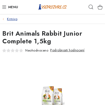
Přejít
Hleda
na
obsah
Krmivo
PSI
Brit Animals Rabbit Junior
KOČKY
Complete 1,5kg
KONĚ
Podrobnosti hodnocení
Neohodnoceno
ANTIPARAZITIKA
PRO CHOVATELE
NA NEMOCI
KRÁLÍCI/HLODAVCI/PTÁCI