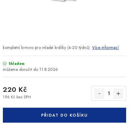
SLEVY
ZNAČKY
Ceník dopravy
Kontakty
Obchodní podmínky
Podmínky ochrany osobních údajů
kompletní krmivo pro mladé králíky (4-20 týdnů).
Více informací
Skladem
11.8.2026
220 Kč
196 Kč bez DPH
Měrná cena:
PŘIDAT DO KOŠÍKU