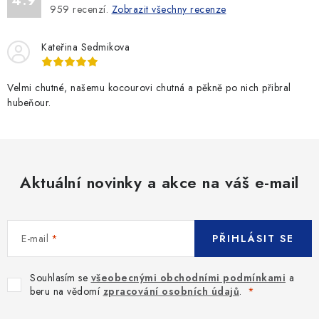
4.9
959
recenzí.
Zobrazit všechny recenze
Kateřina Sedmikova
Velmi chutné, našemu kocourovi chutná a pěkně po nich přibral
hubeňour.
Aktuální novinky a akce na váš e-mail
E-mail
PŘIHLÁSIT SE
Souhlasím se
všeobecnými obchodními podmínkami
a
beru na vědomí
zpracování osobních údajů
.