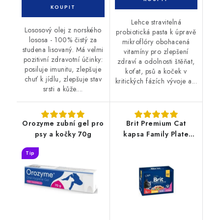
Lehce stravitelná
Lososový olej z norského
probiotická pasta k úpravě
lososa - 100% čistý za
mikroflóry obohacená
studena lisovaný. Má velmi
vitamíny pro zlepšení
pozitivní zdravotní účinky:
zdraví a odolnosti štěňat,
posiluje imunitu, zlepšuje
koťat, psů a koček v
chuť k jídlu, zlepšuje stav
kritických fázích vývoje a...
srsti a kůže....
Orozyme zubní gel pro
Brit Premium Cat
psy a kočky 70g
kapsa Family Plate
1200g (12x100g)
Tip