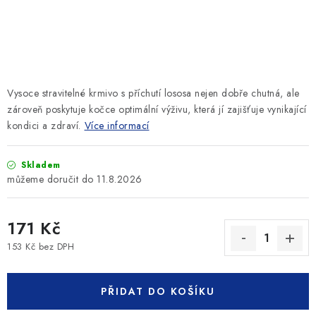
SLEVY
ZNAČKY
Ceník dopravy
Kontakty
Obchodní podmínky
Vysoce stravitelné krmivo s příchutí lososa nejen dobře chutná, ale
Podmínky ochrany osobních údajů
zároveň poskytuje kočce optimální výživu, která jí zajišťuje vynikající
kondici a zdraví.
Více informací
Skladem
11.8.2026
171 Kč
153 Kč bez DPH
Měrná cena:
PŘIDAT DO KOŠÍKU