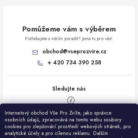
Pomůžeme vám s výběrem
Potřebujete s něčím poradit? Jsme tu pro vás!
obchod
@
vseprozvire.cz
+ 420 734 390 258
Internetový obchod Vše Pro Zvíře, jako správce
Z
osobních údajů, zpracovává na tomto webu soubory
á
cookies pro zlepšování prostředí webových stránek, pro
Informace pro Vás
analytické účely a pro cílenou reklamu. Dalším
p