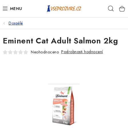
Přejít
Hleda
na
obsah
Dospělé
PSI
Eminent Cat Adult Salmon 2kg
KOČKY
Podrobnosti hodnocení
Neohodnoceno
KONĚ
ANTIPARAZITIKA
PRO CHOVATELE
NA NEMOCI
KRÁLÍCI/HLODAVCI/PTÁCI