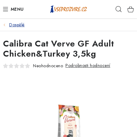
Přejít
Hleda
na
obsah
Dospělé
PSI
Calibra Cat Verve GF Adult
KOČKY
Chicken&Turkey 3,5kg
KONĚ
Podrobnosti hodnocení
Neohodnoceno
ANTIPARAZITIKA
PRO CHOVATELE
NA NEMOCI
KRÁLÍCI/HLODAVCI/PTÁCI