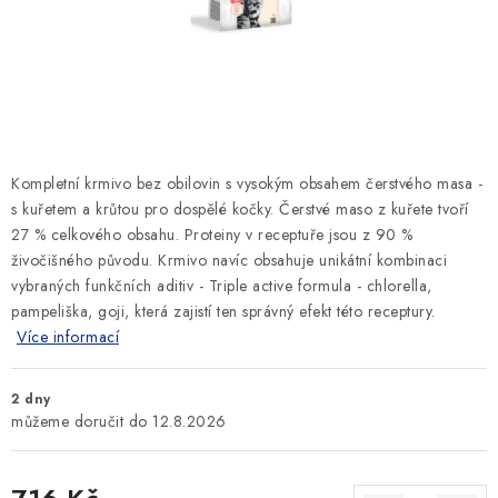
SLEVY
ZNAČKY
Ceník dopravy
Kontakty
Obchodní podmínky
Podmínky ochrany osobních údajů
Kompletní krmivo bez obilovin s vysokým obsahem čerstvého masa -
s kuřetem a krůtou pro dospělé kočky. Čerstvé maso z kuřete tvoří
27 % celkového obsahu. Proteiny v receptuře jsou z 90 %
živočišného původu. Krmivo navíc obsahuje unikátní kombinaci
vybraných funkčních aditiv - Triple active formula - chlorella,
pampeliška, goji, která zajistí ten správný efekt této receptury.
Více informací
2 dny
12.8.2026