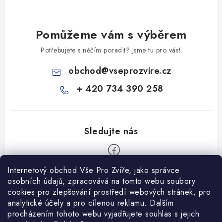
Pomůžeme vám s výběrem
Potřebujete s něčím poradit? Jsme tu pro vás!
obchod
@
vseprozvire.cz
+ 420 734 390 258
Internetový obchod Vše Pro Zvíře, jako správce
Z
osobních údajů, zpracovává na tomto webu soubory
á
cookies pro zlepšování prostředí webových stránek, pro
Informace pro Vás
p
analytické účely a pro cílenou reklamu. Dalším
procházením tohoto webu vyjadřujete souhlas s jejich
a
Ceník dopravy