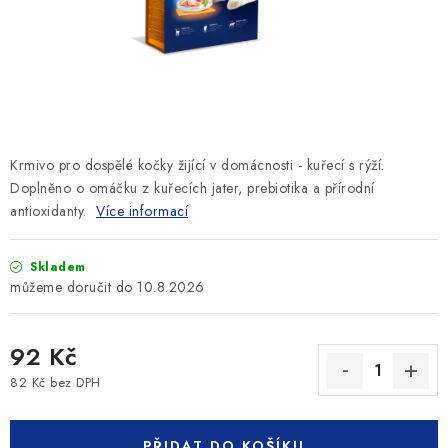
SLEVY
ZNAČKY
Ceník dopravy
Kontakty
Obchodní podmínky
Podmínky ochrany osobních údajů
Krmivo pro dospělé kočky žijící v domácnosti - kuřecí s rýží.
Doplněno o omáčku z kuřecích jater, prebiotika a přírodní
antioxidanty.
Více informací
Skladem
10.8.2026
92 Kč
82 Kč bez DPH
Měrná cena:
PŘIDAT DO KOŠÍKU