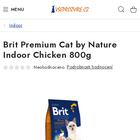
Přejít
Hleda
na
obsah
Indoor
PSI
Brit Premium Cat by Nature
KOČKY
Indoor Chicken 800g
KONĚ
Podrobnosti hodnocení
Neohodnoceno
ANTIPARAZITIKA
PRO CHOVATELE
NA NEMOCI
KRÁLÍCI/HLODAVCI/PTÁCI