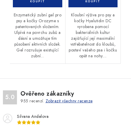
Enzymatický zubní gel pro
Kloubní výživa pro psy a
psy a kočky Orozyme s
kočky Hyalutidin DC
patentovaných složením.
vyrobena pomocí
Ulpívá na povrchu zubů a
bakteriálních kultur
dásní a umožňuje tím
zajišťující její maximální
působení aktivních složek.
vstřebatelnost do kloubů,
Gel rozrušuje existující
postaví vašeho psa i kočku
zubní...
opět na nohy....
Ověřeno zákazníky
5.0
955
recenzí.
Zobrazit všechny recenze
Silvana Andelova