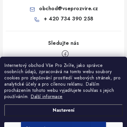
obchod
@
vseprozvire.cz
+ 420 734 390 258
Internetový obchod Vše Pro Zvíře, jako správce
Z
osobních údajů, zpracovává na tomto webu soubory
á
cookies pro zlepšování prostředí webových stránek, pro
Informace pro Vás
p
analytické účely a pro cílenou reklamu. Dalším
procházením tohoto webu vyjadřujete souhlas s jejich
a
Ceník dopravy
používáním.
Další informace
t
Kontakty
í
Obchodní podmínky
Heuréka recenze
VseProZvire.cz 2011-2024
Nastavení
VetPlus
Obchodní podmínky
Podmínky ochrany osobních údajů