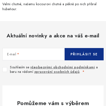
Velmi chutné, našemu kocourovi chutná a pěkně po nich přibral
hubeňour.
Aktuální novinky a akce na váš e-mail
E-mail
PŘIHLÁSIT SE
Souhlasím se
všeobecnými obchodními podmínkami
a
beru na vědomí
zpracování osobních údajů
.
Pomůžeme vám s výběrem