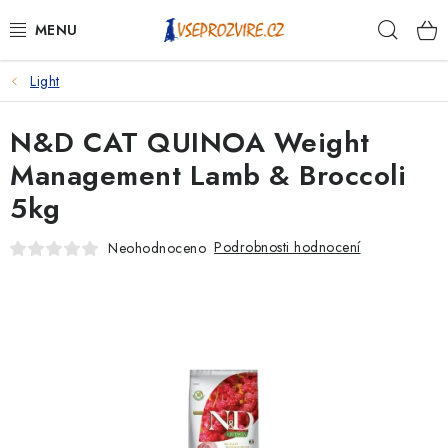
Přejít
Hleda
na
obsah
Light
PSI
N&D CAT QUINOA Weight
KOČKY
Management Lamb & Broccoli
KONĚ
5kg
ANTIPARAZITIKA
Podrobnosti hodnocení
Neohodnoceno
PRO CHOVATELE
NA NEMOCI
KRÁLÍCI/HLODAVCI/PTÁCI