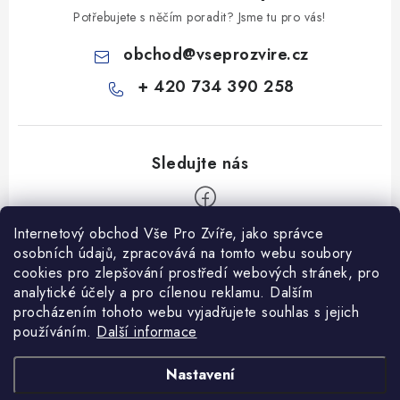
Potřebujete s něčím poradit? Jsme tu pro vás!
obchod
@
vseprozvire.cz
+ 420 734 390 258
Internetový obchod Vše Pro Zvíře, jako správce
Z
osobních údajů, zpracovává na tomto webu soubory
á
cookies pro zlepšování prostředí webových stránek, pro
Informace pro Vás
p
analytické účely a pro cílenou reklamu. Dalším
procházením tohoto webu vyjadřujete souhlas s jejich
a
Ceník dopravy
používáním.
Další informace
t
Kontakty
í
Obchodní podmínky
Heuréka recenze
VseProZvire.cz 2011-2024
Nastavení
VetPlus
Obchodní podmínky