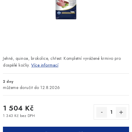
SLEVY
ZNAČKY
Ceník dopravy
Kontakty
Obchodní podmínky
Podmínky ochrany osobních údajů
Jehně, quinoa, brokolice, chřest. Kompletní vyvážené krmivo pro
dospělé kočky.
Více informací
2 dny
12.8.2026
1 504 Kč
1 343 Kč bez DPH
Měrná cena: