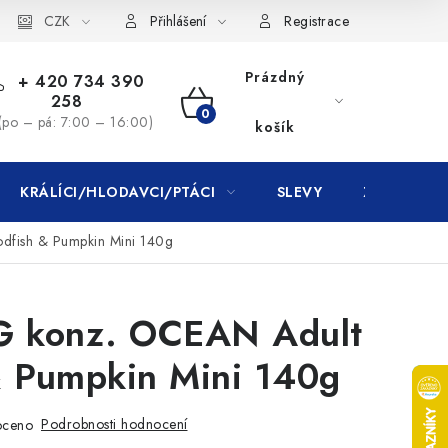
CZK
Přihlášení
Registrace
Prázdný
+ 420 734 390
258
NÁKUPNÍ
(po – pá: 7:00 – 16:00)
košík
KOŠÍK
KRÁLÍCI/HLODAVCI/PTÁCI
SLEVY
ZNAČKY
fish & Pumpkin Mini 140g
 konz. OCEAN Adult
& Pumpkin Mini 140g
Podrobnosti hodnocení
oceno