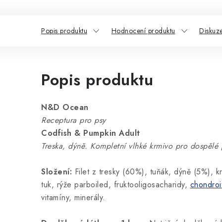
Popis produktu
Hodnocení produktu
Diskuz
Popis produktu
N&D Ocean
Receptura pro psy
Codfish & Pumpkin Adult
Treska, dýně. Kompletní vlhké krmivo pro dospělé 
Složení:
Filet z tresky (60%), tuňák, dýně (5%), kr
tuk, rýže parboiled, fruktooligosacharidy,
chondroi
vitamíny, minerály.