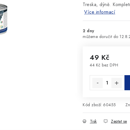
Treska, dýně. Komplet
Více informací
2 dny
12.8
49 Kč
44 Kč bez DPH
Měrná cena:
Kód zboží:
60455
Zn
Tisk
Zeptat se