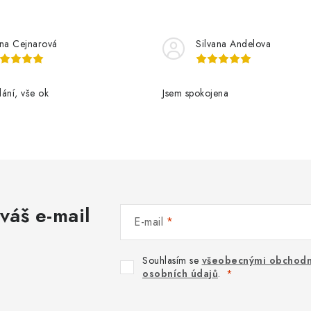
řina Cejnarová
Silvana Andelova
ání, vše ok
Jsem spokojena
váš e-mail
E-mail
Souhlasím se
všeobecnými obchodn
osobních údajů
.