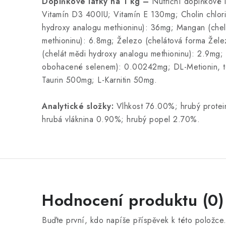
Doplňkové látky na 1 kg –
Nutriční doplňkové 
Vitamín D3 400IU; Vitamín E 130mg; Cholin chlori
hydroxy analogu methioninu): 36mg; Mangan (che
methioninu): 6.8mg; Železo (chelátová forma Želez
(chelát mědi hydroxy analogu methioninu): 2.9mg; 
obohacené selenem): 0.00242mg; DL-Metionin, t
Taurin 500mg; L-Karnitin 50mg.
Analytické složky:
Vlhkost 76.00%; hrubý protei
hrubá vláknina 0.90%; hrubý popel 2.70%.
Hodnocení produktu (0)
Buďte první, kdo napíše příspěvek k této položce