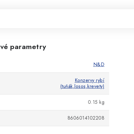
vé parametry
N&D
Konzervy rybí
(tuňák,losos,krevety)
0.15 kg
8606014102208