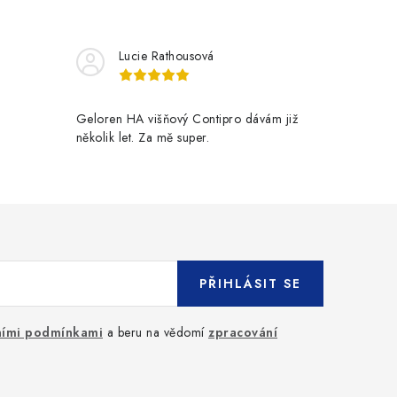
Lucie Rathousová
Geloren HA višňový Contipro dávám již
několik let. Za mě super.
PŘIHLÁSIT SE
ími podmínkami
a beru na vědomí
zpracování