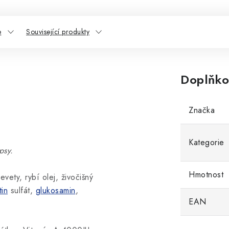
e
Související produkty
Doplňko
Značka
Kategorie
psy.
Hmotnost
evety, rybí olej, živočišný
tin
sulfát,
glukosamin
,
EAN