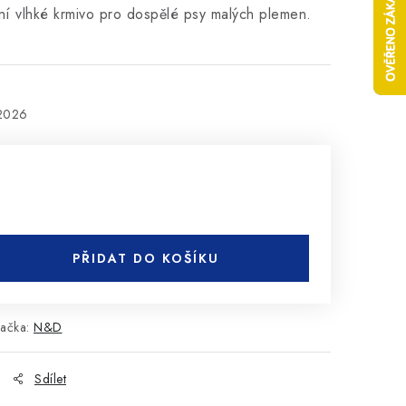
ní vlhké krmivo pro dospělé psy malých plemen.
.2026
PŘIDAT DO KOŠÍKU
ačka:
N&D
Sdílet