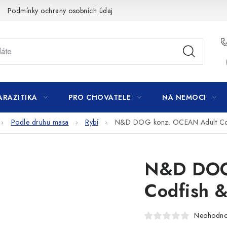
Podmínky ochrany osobních údajů
ARAZITIKA
PRO CHOVATELE
NA NEMOCI
Podle druhu masa
Rybí
N&D DOG konz. OCEAN Adult Cod
N&D DOG
Codfish 
Neohodn