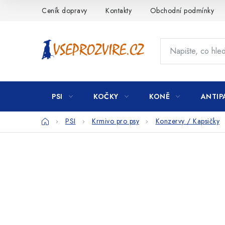
Přejít
Ceník dopravy
Kontakty
Obchodní podmínky
na
obsah
PSI
KOČKY
KONĚ
ANTIP
Domů
PSI
Krmivo pro psy
Konzervy / Kapsičky