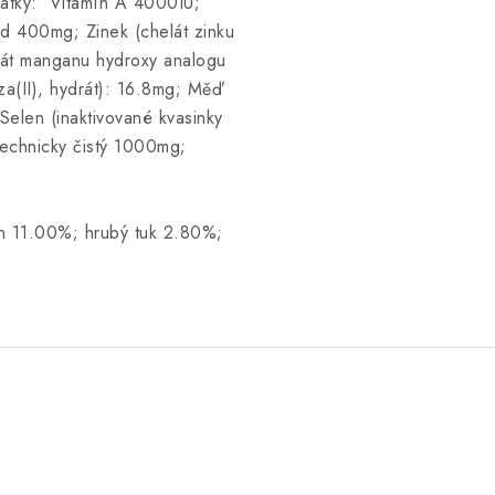
látky: Vitamín A 4000IU;
d 400mg; Zinek (chelát zinku
lát manganu hydroxy analogu
a(II), hydrát): 16.8mg; Měď
Selen (inaktivované kvasinky
echnicky čistý 1000mg;
n 11.00%; hrubý tuk 2.80%;
.