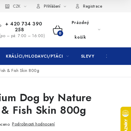
CZK
Přihlášení
Registrace
Prázdný
+ 420 734 390
258
NÁKUPNÍ
(po – pá: 7:00 – 16:00)
košík
KOŠÍK
KRÁLÍCI/HLODAVCI/PTÁCI
SLEVY
ZNAČKY
ish & Fish Skin 800g
mium Dog by Nature
 & Fish Skin 800g
Podrobnosti hodnocení
oceno