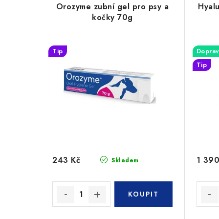
Orozyme zubní gel pro psy a
Hyalu
kočky 70g
Tip
Doprav
Tip
243 Kč
1 390
Skladem