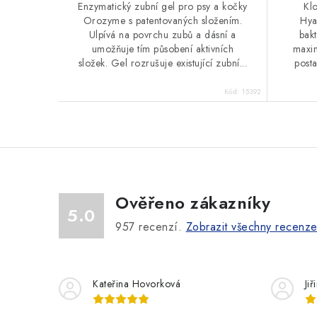
Enzymatický zubní gel pro psy a kočky
Kl
Orozyme s patentovaných složením.
Hya
Ulpívá na povrchu zubů a dásní a
bakt
umožňuje tím působení aktivních
maxim
složek. Gel rozrušuje existující zubní...
post
Kód:
15392
Ověřeno zákazníky
5.0
957
recenzí.
Zobrazit všechny recenz
Kateřina Hovorková
Ji