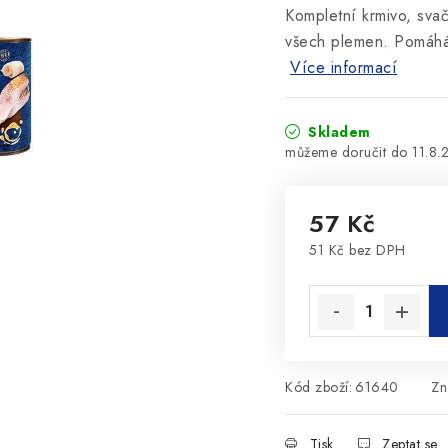
Kompletní krmivo, sva
všech plemen. Pomáhá z
Více informací
Skladem
11.8.
57 Kč
51 Kč bez DPH
Měrná cena:
Kód zboží:
61640
Zn
Tisk
Zeptat se