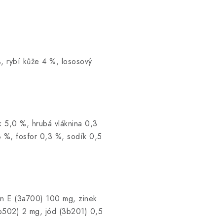
, rybí kůže 4 %, lososový
k 5,0 %, hrubá vláknina 0,3
3 %, fosfor 0,3 %, sodík 0,5
in E (3a700) 100 mg, zinek
b502) 2 mg, jód (3b201) 0,5