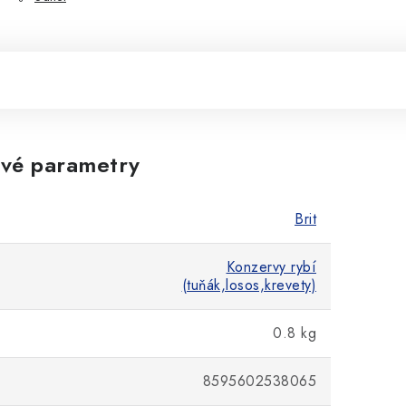
vé parametry
Brit
Konzervy rybí
(tuňák,losos,krevety)
0.8 kg
8595602538065