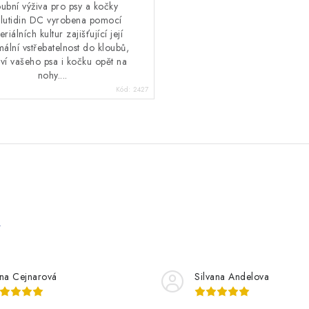
oubní výživa pro psy a kočky
lutidin DC vyrobena pomocí
eriálních kultur zajišťující její
ální vstřebatelnost do kloubů,
aví vašeho psa i kočku opět na
nohy....
Kód:
2427
e
řina Cejnarová
Silvana Andelova