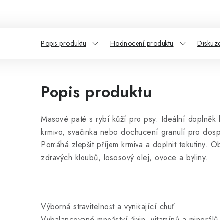
Popis produktu
Hodnocení produktu
Diskuz
Popis produktu
Masové paté s rybí kůží pro psy. Ideální doplněk 
krmivo, svačinka nebo dochucení granulí pro dos
Pomáhá zlepšit příjem krmiva a doplnit tekutiny. 
zdravých kloubů, lososový olej, ovoce a byliny.
Výborná stravitelnost a vynikající chuť
Vybalancované množství živin, vitamínů a minerálů