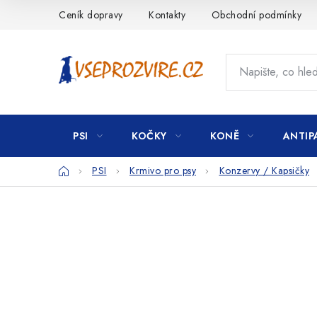
Přejít
Ceník dopravy
Kontakty
Obchodní podmínky
na
obsah
PSI
KOČKY
KONĚ
ANTIP
Domů
PSI
Krmivo pro psy
Konzervy / Kapsičky