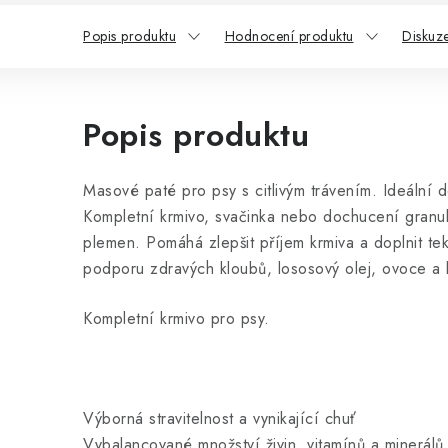
Popis produktu
Hodnocení produktu
Diskuz
Popis produktu
Masové paté pro psy s citlivým trávením. Ideální 
Kompletní krmivo, svačinka nebo dochucení granu
plemen. Pomáhá zlepšit příjem krmiva a doplnit te
podporu zdravých kloubů, lososový olej, ovoce a b
Kompletní krmivo pro psy.
Výborná stravitelnost a vynikající chuť
Vybalancované množství živin, vitamínů a minerálů