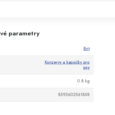
vé parametry
Brit
Konzervy a kapsičky pro
psy
0.8 kg
8595602561858