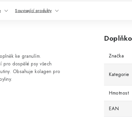
e
Související produkty
Doplňko
Značka
doplněk ke granulím.
lí pro dospělé psy všech
kutiny. Obsahuje kolagen pro
Kategorie
yliny.
Hmotnost
EAN