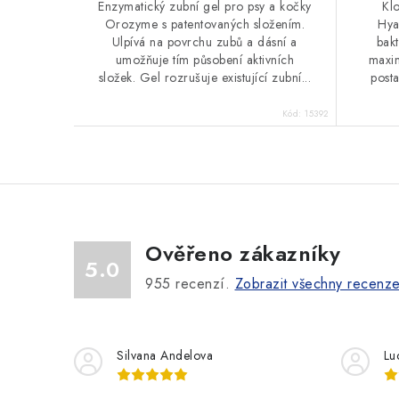
Enzymatický zubní gel pro psy a kočky
Kl
Orozyme s patentovaných složením.
Hya
Ulpívá na povrchu zubů a dásní a
bakt
umožňuje tím působení aktivních
maxim
složek. Gel rozrušuje existující zubní...
post
Kód:
15392
Ověřeno zákazníky
5.0
955
recenzí.
Zobrazit všechny recenz
Silvana Andelova
Lu