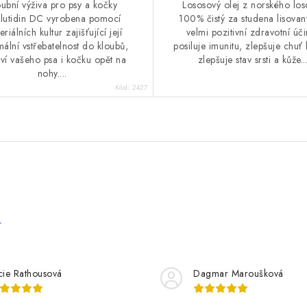
oubní výživa pro psy a kočky
Lososový olej z norského los
lutidin DC vyrobena pomocí
100% čistý za studena lisova
eriálních kultur zajišťující její
velmi pozitivní zdravotní úči
ální vstřebatelnost do kloubů,
posiluje imunitu, zlepšuje chuť k
aví vašeho psa i kočku opět na
zlepšuje stav srsti a kůže...
nohy....
Kód:
2427
e
cie Rathousová
Dagmar Maroušková