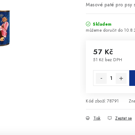
Masové paté pro psy s 
Skladem
10.8
57 Kč
51 Kč bez DPH
Měrná cena:
Kód zboží:
78791
Zn
Tisk
Zeptat se