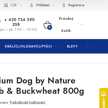
CZK
Přihlášení
Registrace
Prázdný
+ 420 734 390
258
NÁKUPNÍ
(po – pá: 7:00 – 16:00)
košík
KOŠÍK
KRÁLÍCI/HLODAVCI/PTÁCI
SLEVY
ZNAČKY
mium Dog by Nature
b & Buckwheat 800g
Podrobnosti hodnocení
oceno