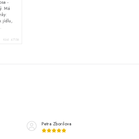
osa -
ný. Má
nky:
 jídlu,
.
Kód:
47156
Petra Zborilova