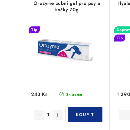
Orozyme zubní gel pro psy a
Hyalu
kočky 70g
Tip
Doprav
Tip
243 Kč
1 390
Skladem