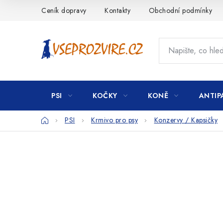
Přejít
Ceník dopravy
Kontakty
Obchodní podmínky
na
obsah
PSI
KOČKY
KONĚ
ANTIP
Domů
PSI
Krmivo pro psy
Konzervy / Kapsičky