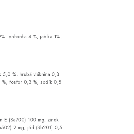
2%, pohanka 4 %, jablka 1%,
k 5,0 %, hrubá vláknina 0,3
3 %, fosfor 0,3 %, sodík 0,5
min E (3a700) 100 mg, zinek
b502) 2 mg, jód (3b201) 0,5