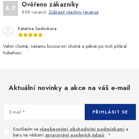
Ověřeno zákazníky
4.9
959
recenzí.
Zobrazit všechny recenze
Kateřina Sedmikova
Velmi chutné, našemu kocourovi chutná a pěkně po nich přibral
hubeňour.
Aktuální novinky a akce na váš e-mail
E-mail
PŘIHLÁSIT SE
Souhlasím se
všeobecnými obchodními podmínkami
a
beru na vědomí
zpracování osobních údajů
.