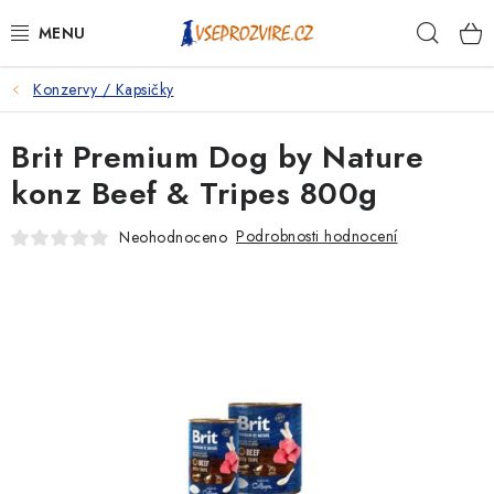
Přejít
Hleda
na
obsah
Konzervy / Kapsičky
PSI
Brit Premium Dog by Nature
KOČKY
konz Beef & Tripes 800g
KONĚ
Podrobnosti hodnocení
Neohodnoceno
ANTIPARAZITIKA
PRO CHOVATELE
NA NEMOCI
KRÁLÍCI/HLODAVCI/PTÁCI