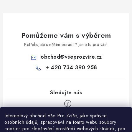
Pomůžeme vám s výběrem
Potřebujete s něčím poradit? Jsme tu pro vás!
obchod
@
vseprozvire.cz
+ 420 734 390 258
Internetový obchod Vše Pro Zvíře, jako správce
Z
osobních údajů, zpracovává na tomto webu soubory
á
cookies pro zlepšování prostředí webových stránek, pro