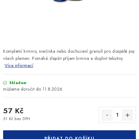
SLEVY
ZNAČKY
Ceník dopravy
Kontakty
Obchodní podmínky
Podmínky ochrany osobních údajů
Kompletní krmivo, svačinka nebo dochucení granulí pro dospělé psy
všech plemen. Pomáhá zlepšit příjem krmiva a doplnit tekutiny.
Více informací
Skladem
11.8.2026
57 Kč
51 Kč bez DPH
Měrná cena:
PŘIDAT DO KOŠÍKU