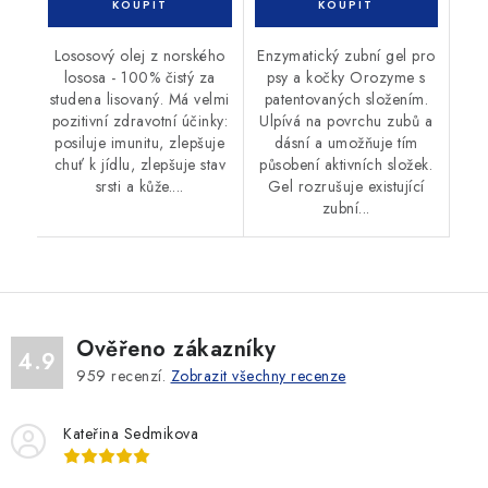
Lososový olej z norského
Enzymatický zubní gel pro
lososa - 100% čistý za
psy a kočky Orozyme s
studena lisovaný. Má velmi
patentovaných složením.
pozitivní zdravotní účinky:
Ulpívá na povrchu zubů a
posiluje imunitu, zlepšuje
dásní a umožňuje tím
chuť k jídlu, zlepšuje stav
působení aktivních složek.
srsti a kůže....
Gel rozrušuje existující
zubní...
Ověřeno zákazníky
4.9
959
recenzí.
Zobrazit všechny recenze
Kateřina Sedmikova