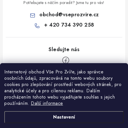
Potřebujete s něčím poradit? Jsme tu pro vás!
obchod
@
vseprozvire.cz
+ 420 734 390 258
Internetový obchod Vše Pro Zvíře, jako správce
Z
osobních údajů, zpracovává na tomto webu soubory
á
cookies pro zlepšování prostředí webových stránek, pro
Informace pro Vás
p
analytické účely a pro cílenou reklamu. Dalším
procházením tohoto webu vyjadřujete souhlas s jejich
a
Ceník dopravy
používáním.
Další informace
t
Kontakty
í
Obchodní podmínky
Heuréka recenze
VseProZvire.cz 2011-2024
Nastavení
VetPlus
Obchodní podmínky