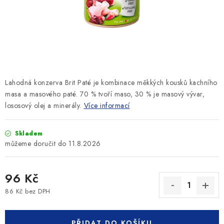
SLEVY
ZNAČKY
Ceník dopravy
Kontakty
Obchodní podmínky
Podmínky ochrany osobních údajů
Lahodná konzerva Brit Paté je kombinace měkkých kousků kachního
masa a masového paté. 70 % tvoří maso, 30 % je masový vývar,
lososový olej a minerály.
Více informací
Skladem
11.8.2026
96 Kč
86 Kč bez DPH
Měrná cena:
PŘIDAT DO KOŠÍKU