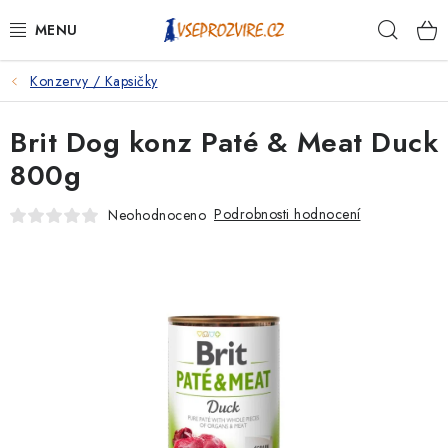
Přejít
Hleda
na
obsah
Konzervy / Kapsičky
PSI
Brit Dog konz Paté & Meat Duck
KOČKY
800g
KONĚ
Podrobnosti hodnocení
Neohodnoceno
ANTIPARAZITIKA
PRO CHOVATELE
NA NEMOCI
KRÁLÍCI/HLODAVCI/PTÁCI