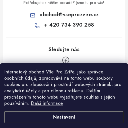
Potřebujete s něčím poradit? Jsme tu pro vás!
obchod
@
vseprozvire.cz
+ 420 734 390 258
Internetový obchod Vše Pro Zvíře, jako správce
Z
osobních údajů, zpracovává na tomto webu soubory
á
cookies pro zlepšování prostředí webových stránek, pro
Informace pro Vás
p
analytické účely a pro cílenou reklamu. Dalším
procházením tohoto webu vyjadřujete souhlas s jejich
a
Ceník dopravy
používáním.
Další informace
t
Kontakty
í
Obchodní podmínky
Heuréka recenze
VseProZvire.cz 2011-2024
Nastavení
VetPlus
Obchodní podmínky