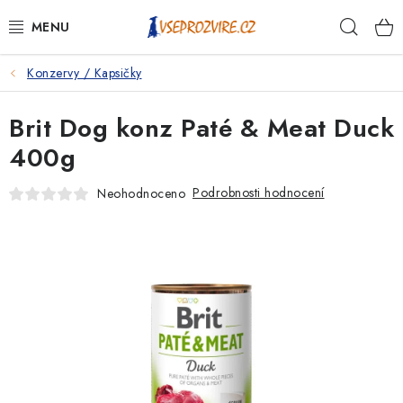
Přejít
Hleda
na
obsah
Konzervy / Kapsičky
PSI
Brit Dog konz Paté & Meat Duck
KOČKY
400g
KONĚ
Podrobnosti hodnocení
Neohodnoceno
ANTIPARAZITIKA
PRO CHOVATELE
NA NEMOCI
KRÁLÍCI/HLODAVCI/PTÁCI