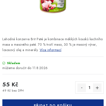
SLEVY
ZNAČKY
Ceník dopravy
Kontakty
Obchodní podmínky
Podmínky ochrany osobních údajů
Lahodná konzerva Brit Paté je kombinace měkkých kousků kachního
masa a masového paté. 70 % tvoří maso, 30 % je masový vývar,
lososový olej a minerály.
Více informací
Skladem
11.8.2026
55 Kč
49 Kč bez DPH
Měrná cena:
PŘIDAT DO KOŠÍKU