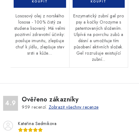
Lososový olej z norského
Enzymatický zubní gel pro
lososa - 100% čistý za
psy a kočky Orozyme s
studena lisovaný. Má velmi
patentovaných složením.
pozitivní zdravotní účinky:
Ulpívá na povrchu zubů a
posiluje imunitu, zlepšuje
dásní a umožňuje tím
chuť k jídlu, zlepšuje stav
působení aktivních složek.
srsti a kůže....
Gel rozrušuje existující
zubní...
Ověřeno zákazníky
4.9
959
recenzí.
Zobrazit všechny recenze
Kateřina Sedmikova