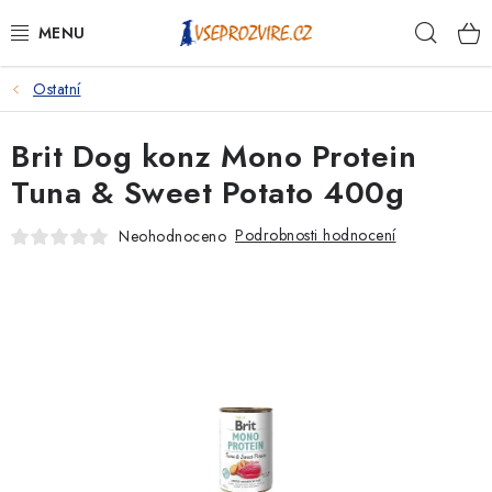
Přejít
Hleda
na
obsah
Ostatní
PSI
Brit Dog konz Mono Protein
KOČKY
Tuna & Sweet Potato 400g
KONĚ
Podrobnosti hodnocení
Neohodnoceno
ANTIPARAZITIKA
PRO CHOVATELE
NA NEMOCI
KRÁLÍCI/HLODAVCI/PTÁCI