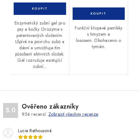
Enzymatický zubní gel pro
Funkční křupavé pamlsky
psy a kočky Orozyme s
s hmyzem a
patentovaných složením.
lososem. Obohaceno o
Ulpívá na povrchu zubů a
tymián.
dásní a umožňuje tím
působení aktivních složek.
Gel rozrušuje existující
zubní...
Ověřeno zákazníky
5.0
954
recenzí.
Zobrazit všechny recenze
Lucie Rathousová