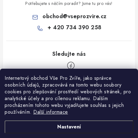
Potřebujete s něčím poradit? Jsme tu pro vás!
obchod
@
vseprozvire.cz
+ 420 734 390 258
Internetový obchod Vše Pro Zvíře, jako správce
Z
osobních údajů, zpracovává na tomto webu soubory
á
cookies pro zlepšování prostředí webových stránek, pro
Informace pro Vás
p
analytické účely a pro cílenou reklamu. Dalším
procházením tohoto webu vyjadřujete souhlas s jejich
a
Ceník dopravy
používáním.
Další informace
t
Kontakty
í
Obchodní podmínky
Heuréka recenze
VseProZvire.cz 2011-2024
Nastavení
VetPlus
Obchodní podmínky