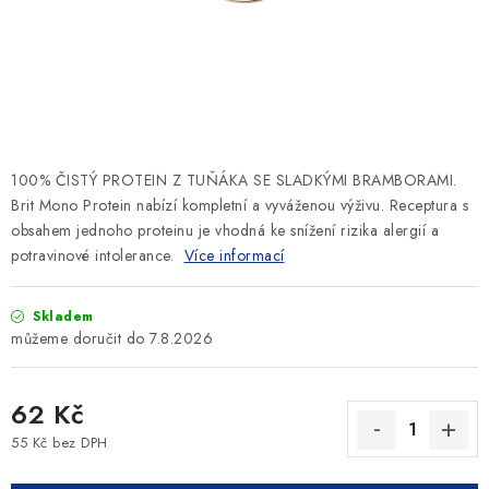
SLEVY
ZNAČKY
Ceník dopravy
Kontakty
Obchodní podmínky
Podmínky ochrany osobních údajů
100% ČISTÝ PROTEIN Z TUŇÁKA SE SLADKÝMI BRAMBORAMI.
Brit Mono Protein nabízí kompletní a vyváženou výživu. Receptura s
obsahem jednoho proteinu je vhodná ke snížení rizika alergií a
potravinové intolerance.
Více informací
Skladem
7.8.2026
62 Kč
55 Kč bez DPH
Měrná cena: