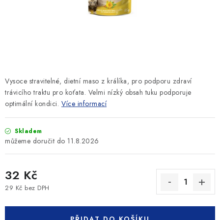
SLEVY
ZNAČKY
Ceník dopravy
Kontakty
Obchodní podmínky
Podmínky ochrany osobních údajů
Vysoce stravitelné, dietní maso z králíka, pro podporu zdraví
trávicího traktu pro koťata. Velmi nízký obsah tuku podporuje
optimální kondici.
Více informací
Skladem
11.8.2026
32 Kč
29 Kč bez DPH
Měrná cena:
PŘIDAT DO KOŠÍKU