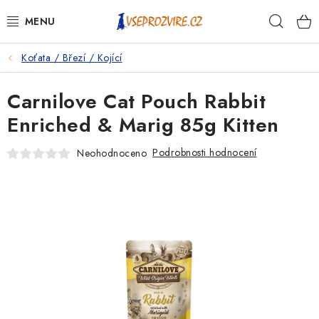
Přejít
Hleda
na
obsah
Koťata / Březí / Kojící
PSI
Carnilove Cat Pouch Rabbit
KOČKY
Enriched & Marig 85g Kitten
KONĚ
Podrobnosti hodnocení
Neohodnoceno
ANTIPARAZITIKA
PRO CHOVATELE
NA NEMOCI
KRÁLÍCI/HLODAVCI/PTÁCI