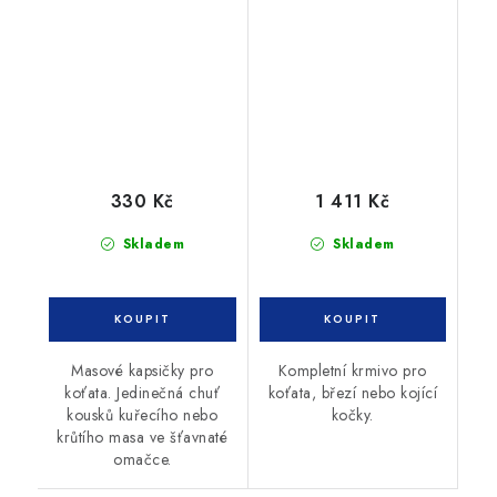
12x100g
Cod&Shrimp&Pump&Melon
5kg
330 Kč
1 411 Kč
Skladem
Skladem
Masové kapsičky pro
Kompletní krmivo pro
koťata. Jedinečná chuť
koťata, březí nebo kojící
kousků kuřecího nebo
kočky.
krůtího masa ve šťavnaté
omačce.