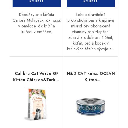
Kapsičky pro koťata
Lehce stravitelná
Calibra Multipack. 6x losos
probiotická pasta k úpravě
v omáčce, 6x krůtí a
mikroflóry obohacená
kuřecí v omáčce.
vitamíny pro zlepšení
zdraví a odolnosti štěňat,
koťat, psů a koček v
kritických fázích vývoje a...
Calibra Cat Verve GF
N&D CAT konz. OCEAN
Kitten Chicken&Turkey
Kitten
3,5kg
Tuna&Codf.&Shrim.&Pump.
70g