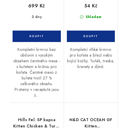
699 Kč
54 Kč
2 dny
Skladem
Kompletní krmivo bez
Kompletní vlhké krmivo
obilovin s vysokým
pro koťata a březí nebo
obsahem čerstvého masa -
kojící kočky. Tuňák, treska,
s kuřetem a krůtou pro
krevety a dýně.
koťata. Čerstvé maso z
kuřete tvoří 27 %
celkového obsahu.
Proteiny v receptuře jsou
z...
Hills Fel. SP kapsa
N&D CAT OCEAN GF
Kitten Chicken & Turky
Kitten