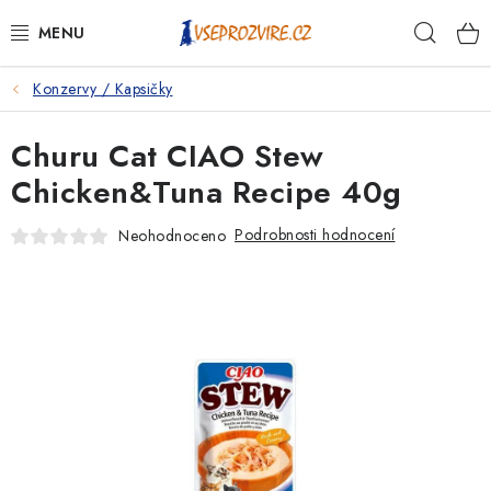
Přejít
Hleda
na
obsah
Konzervy / Kapsičky
PSI
Churu Cat CIAO Stew
KOČKY
Chicken&Tuna Recipe 40g
KONĚ
Podrobnosti hodnocení
Neohodnoceno
ANTIPARAZITIKA
PRO CHOVATELE
NA NEMOCI
KRÁLÍCI/HLODAVCI/PTÁCI