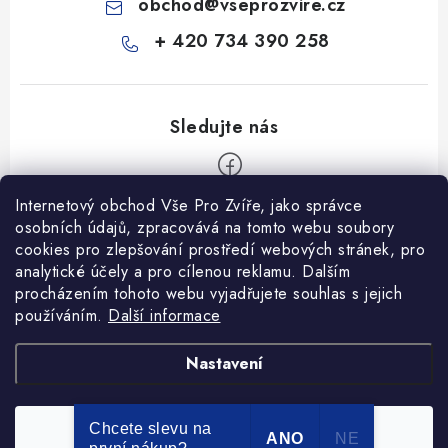
obchod
@
vseprozvire.cz
+ 420 734 390 258
Internetový obchod Vše Pro Zvíře, jako správce
Z
osobních údajů, zpracovává na tomto webu soubory
á
cookies pro zlepšování prostředí webových stránek, pro
Informace pro Vás
p
analytické účely a pro cílenou reklamu. Dalším
procházením tohoto webu vyjadřujete souhlas s jejich
a
Ceník dopravy
používáním.
Další informace
t
Kontakty
í
Obchodní podmínky
Heuréka recenze
VseProZvire.cz 2011-2024
Nastavení
VetPlus
Obchodní podmínky
Podmínky ochrany osobních údajů
Chcete slevu na
Souhlasím
Copyright 2026
Vše Pro Zvíře
. Všechna práva vyhrazena.
ANO
NE