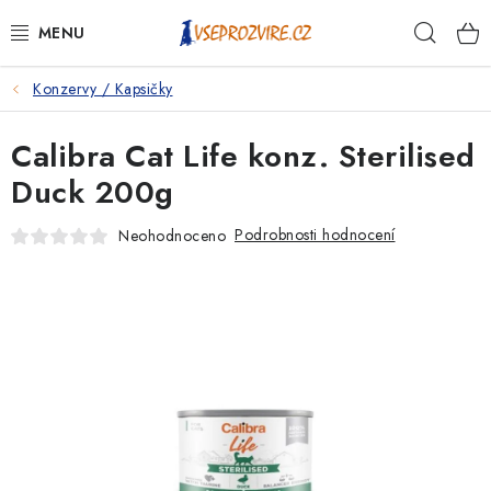
Přejít
Hleda
na
obsah
Konzervy / Kapsičky
PSI
Calibra Cat Life konz. Sterilised
KOČKY
Duck 200g
KONĚ
Podrobnosti hodnocení
Neohodnoceno
ANTIPARAZITIKA
PRO CHOVATELE
NA NEMOCI
KRÁLÍCI/HLODAVCI/PTÁCI