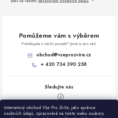
beru na vědomí
zpracování osobních údajů
.
Pomůžeme vám s výběrem
Potřebujete s něčím poradit? Jsme tu pro vás!
obchod
@
vseprozvire.cz
+ 420 734 390 258
Internetový obchod Vše Pro Zvíře, jako správce
Z
osobních údajů, zpracovává na tomto webu soubory