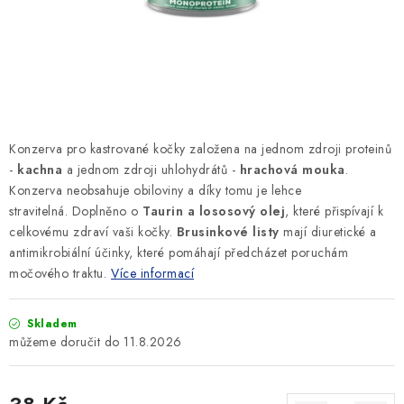
SLEVY
ZNAČKY
Ceník dopravy
Kontakty
Obchodní podmínky
Podmínky ochrany osobních údajů
Konzerva pro kastrované kočky založena na jednom zdroji proteinů
-
kachna
a jednom zdroji uhlohydrátů -
hrachová mouka
.
Konzerva neobsahuje obiloviny a díky tomu je lehce
stravitelná. Doplněno
o
Taurin a lososový olej
, které přispívají k
celkovému zdraví vaši kočky.
Brusinkové listy
mají diuretické a
antimikrobiální účinky, které pomáhají předcházet poruchám
močového traktu.
Více informací
Skladem
11.8.2026