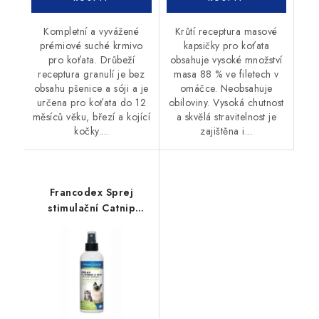
Kompletní a vyvážené
Krůtí receptura masové
prémiové suché krmivo
kapsičky pro koťata
pro koťata. Drůbeží
obsahuje vysoké množství
receptura granulí je bez
masa 88 % ve filetech v
obsahu pšenice a sóji a je
omáčce. Neobsahuje
určena pro koťata do 12
obiloviny. Vysoká chutnost
měsíců věku, březí a kojící
a skvělá stravitelnost je
kočky....
zajištěna i...
Francodex Sprej
stimulační Catnip
kočka, kotě 200ml