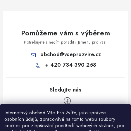
Pomůžeme vám s výběrem
Potřebujete s něčím poradit? Jsme tu pro vás!
obchod
@
vseprozvire.cz
+ 420 734 390 258
Internetový obchod Vše Pro Zvíře, jako správce
Z
osobních údajů, zpracovává na tomto webu soubory
á
cookies pro zlepšování prostředí webových stránek, pro
Informace pro Vás