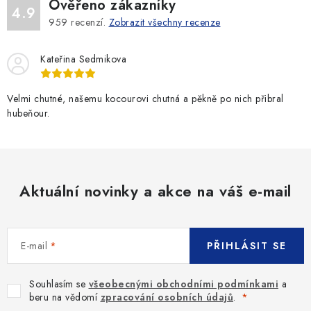
Ověřeno zákazníky
4.9
959
recenzí.
Zobrazit všechny recenze
Kateřina Sedmikova
Velmi chutné, našemu kocourovi chutná a pěkně po nich přibral
hubeňour.
Aktuální novinky a akce na váš e-mail
E-mail
PŘIHLÁSIT SE
Souhlasím se
všeobecnými obchodními podmínkami
a
beru na vědomí
zpracování osobních údajů
.