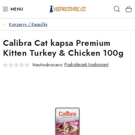
Přejít
Hleda
na
obsah
Konzervy / Kapsičky
PSI
Calibra Cat kapsa Premium
KOČKY
Kitten Turkey & Chicken 100g
KONĚ
Podrobnosti hodnocení
Neohodnoceno
ANTIPARAZITIKA
PRO CHOVATELE
NA NEMOCI
KRÁLÍCI/HLODAVCI/PTÁCI