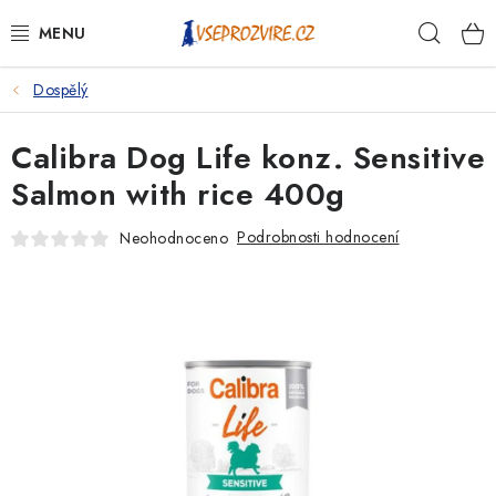
Přejít
Hleda
na
obsah
Dospělý
PSI
Calibra Dog Life konz. Sensitive
KOČKY
Salmon with rice 400g
KONĚ
Podrobnosti hodnocení
Neohodnoceno
ANTIPARAZITIKA
PRO CHOVATELE
NA NEMOCI
KRÁLÍCI/HLODAVCI/PTÁCI