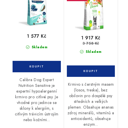
1 577 Kč
1 917 Kč
3 758 Kč
Skladem
Skladem
Calibra Dog Expert
Krmivo s čerstvým masem
Nutrition Sensitive je
(losos, treska), bez
expertní hypoalergenní
obilovin pro dospělé psy
krmivo pro citlivé psy. Je
středních a velkých
vhodné pro jedince se
plemen. Obsahuje ananas
sklony k alergiím, s
zdroj minerálů, vitamínů a
citlivým trávicím ústrojím
antioxidantů, obsahuje
nebo kožními...
enzym...