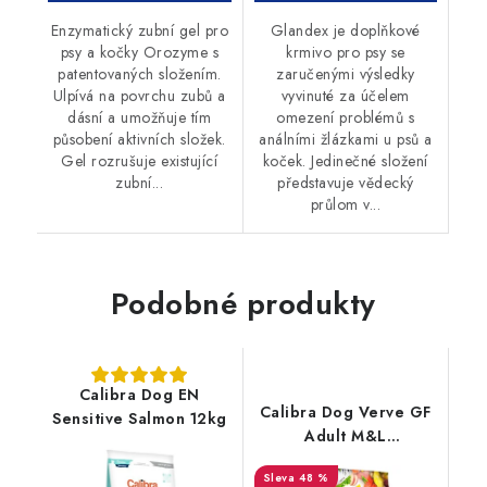
Enzymatický zubní gel pro
Glandex je doplňkové
psy a kočky Orozyme s
krmivo pro psy se
patentovaných složením.
zaručenými výsledky
Ulpívá na povrchu zubů a
vyvinuté za účelem
dásní a umožňuje tím
omezení problémů s
působení aktivních složek.
análními žlázkami u psů a
Gel rozrušuje existující
koček. Jedinečné složení
zubní...
představuje vědecký
průlom v...
Podobné produkty
Calibra Dog EN
Calibra Dog Verve GF
Sensitive Salmon 12kg
Adult M&L
Salmon&Herring 12kg
48 %