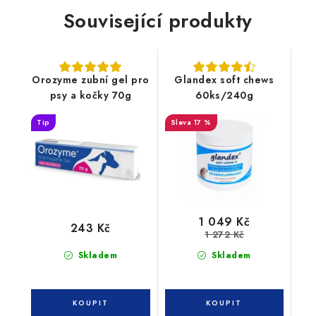
Související produkty
Orozyme zubní gel pro
Glandex soft chews
psy a kočky 70g
60ks/240g
Tip
17 %
1 049 Kč
243 Kč
1 272 Kč
Skladem
Skladem