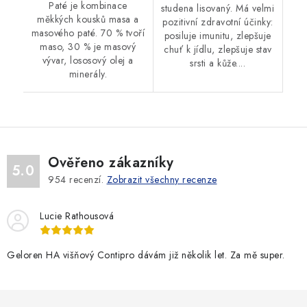
Paté je kombinace
studena lisovaný. Má velmi
měkkých kousků masa a
pozitivní zdravotní účinky:
masového paté. 70 % tvoří
posiluje imunitu, zlepšuje
maso, 30 % je masový
chuť k jídlu, zlepšuje stav
vývar, lososový olej a
srsti a kůže....
minerály.
Ověřeno zákazníky
5.0
954
recenzí.
Zobrazit všechny recenze
Lucie Rathousová
Geloren HA višňový Contipro dávám již několik let. Za mě super.