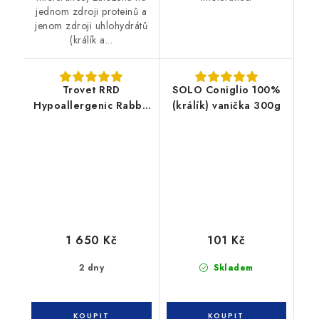
jednom zdroji proteinů a
jenom zdroji uhlohydrátů
(králík a...
Trovet RRD
SOLO Coniglio 100%
Hypoallergenic Rabbit
(králík) vanička 300g
10 kg pes
1 650 Kč
101 Kč
2 dny
Skladem