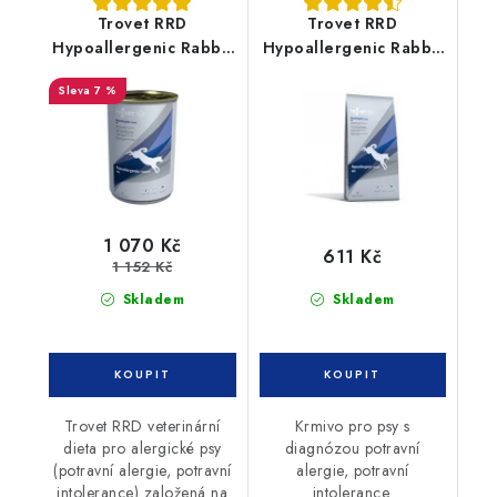
Trovet RRD
Trovet RRD
Hypoallergenic Rabbit
Hypoallergenic Rabbit
konzerva 12 x 400g
3kg pes
7 %
pes
1 070 Kč
611 Kč
1 152 Kč
Skladem
Skladem
Trovet RRD veterinární
Krmivo pro psy s
dieta pro alergické psy
diagnózou potravní
(potravní alergie, potravní
alergie, potravní
intolerance) založená na
intolerance.