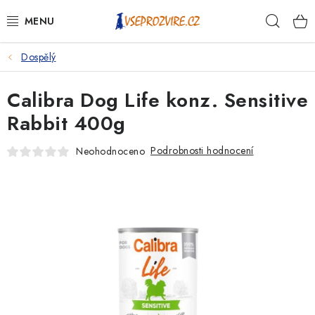
Přejít
Hleda
na
obsah
Dospělý
PSI
Calibra Dog Life konz. Sensitive
KOČKY
Rabbit 400g
KONĚ
Podrobnosti hodnocení
Neohodnoceno
ANTIPARAZITIKA
PRO CHOVATELE
NA NEMOCI
KRÁLÍCI/HLODAVCI/PTÁCI