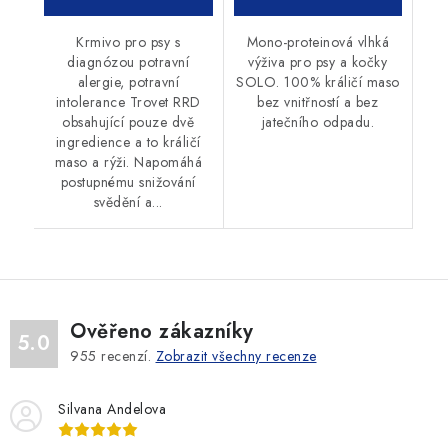
Krmivo pro psy s
Mono-proteinová vlhká
diagnózou potravní
výživa pro psy a kočky
alergie, potravní
SOLO. 100% králičí maso
intolerance Trovet RRD
bez vnitřností a bez
obsahující pouze dvě
jatečního odpadu.
ingredience a to králičí
maso a rýži. Napomáhá
postupnému snižování
svědění a...
Ověřeno zákazníky
5.0
955
recenzí.
Zobrazit všechny recenze
Silvana Andelova