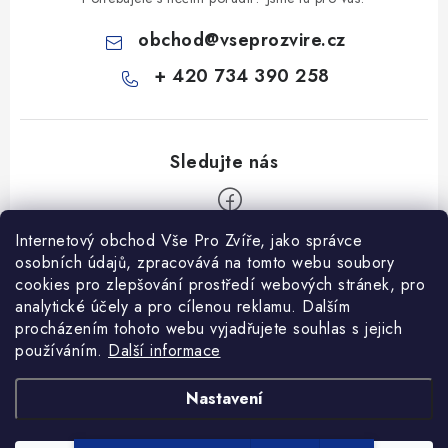
obchod
@
vseprozvire.cz
+ 420 734 390 258
Internetový obchod Vše Pro Zvíře, jako správce
Z
osobních údajů, zpracovává na tomto webu soubory
á
cookies pro zlepšování prostředí webových stránek, pro
Informace pro Vás
analytické účely a pro cílenou reklamu. Dalším
p
procházením tohoto webu vyjadřujete souhlas s jejich
a
Ceník dopravy
používáním.
Další informace
t
Kontakty
í
Obchodní podmínky
Heuréka recenze
VseProZvire.cz 2011-2024
Nastavení
VetPlus
Obchodní podmínky